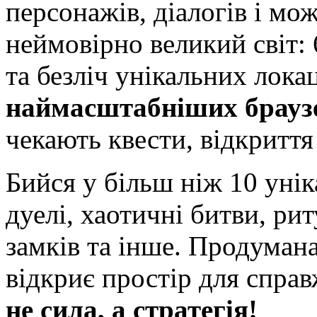
персонажів, діалогів і м
неймовірно великий світ: 6
та безліч унікальних лока
наймасштабніших браузе
чекають квести, відкриття 
Бийся у більш ніж 10 уні
дуелі, хаотичні битви, ри
замків та інше. Продуман
відкриє простір для спра
не сила, а стратегія!