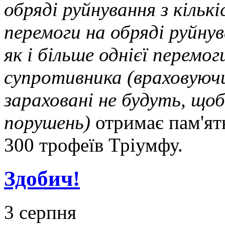
обряді руйнування з кільк
перемоги на обряді руйну
як і більше однієї перемо
супротивника (враховуючи
зараховані не будуть, щ
порушень)
отримає пам'ятн
300 трофеїв Тріумфу.
Здобич!
3 серпня