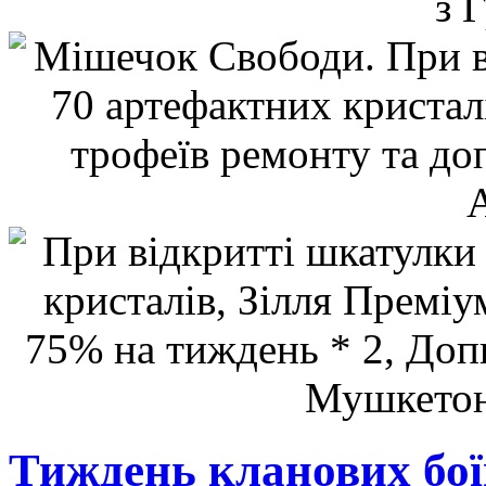
Тиждень кланових боїв