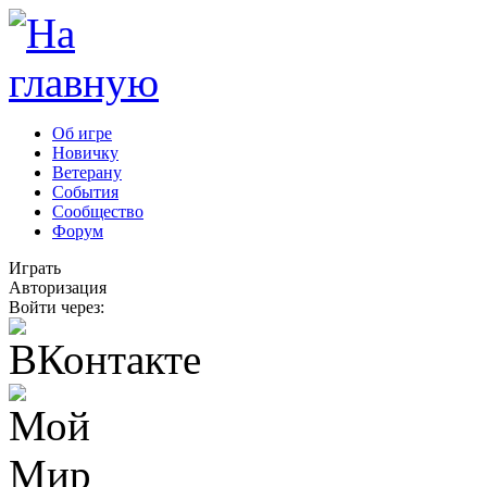
Об игре
Новичку
Ветерану
События
Сообщество
Форум
Играть
Авторизация
Войти через: