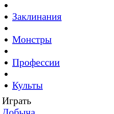
Заклинания
Монстры
Профессии
Культы
Играть
Добыча