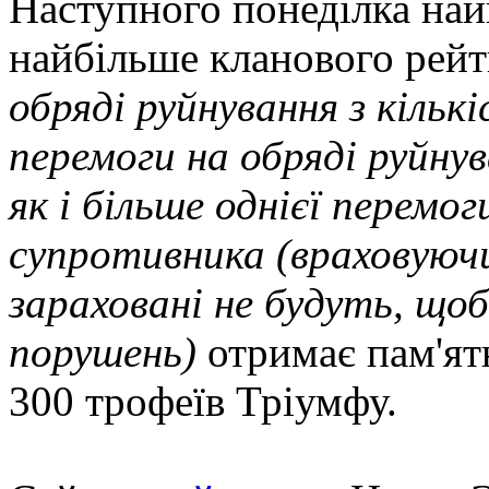
Наступного понеділка на
найбільше кланового рей
обряді руйнування з кільк
перемоги на обряді руйну
як і більше однієї перемо
супротивника (враховуючи
зараховані не будуть, щ
порушень)
отримає пам'ятн
300 трофеїв Тріумфу.