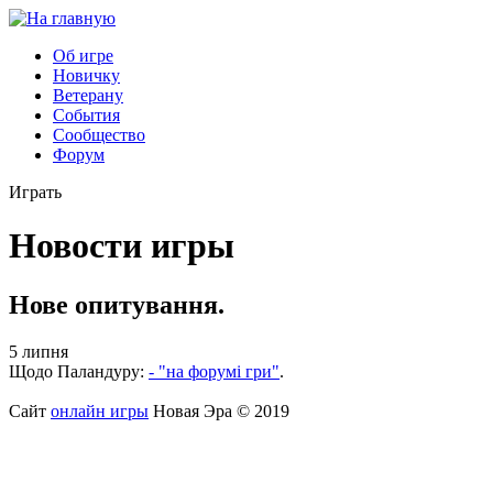
Об игре
Новичку
Ветерану
События
Сообщество
Форум
Играть
Новости игры
Нове опитування.
5 липня
Щодо Паландуру:
- "на форумі гри"
.
Сайт
онлайн игры
Новая Эра © 2019