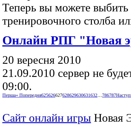
Теперь вы можете выбить
тренировочного столба ил
Онлайн РПГ "Новая э
20 вересня 2010
21.09.2010 сервер не буде
09:00.
Перша
« Попередня
625
626
627
628
629
630
631
632
…
786
787
Наступ
Сайт
онлайн игры
Новая Э