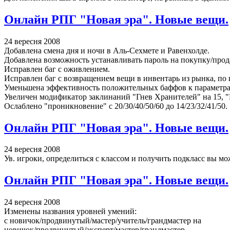
Онлайн РПГ "Новая эра". Новые вещи.
24 вересня 2008
Добавлена смена дня и ночи в Аль-Сехмете и Равенхолде.
Добавлена возможность устанавливать пароль на покупку/прод
Исправлен баг с оживлением.
Исправлен баг с возвращением вещи в инвентарь из рынка, по 
Уменьшена эффективность положительных баффов к параметрам: 
Увеличен модификатор заклинаний "Гнев Хранителей" на 15, "
Ослаблено "проникновение" с 20/30/40/50/60 до 14/23/32/41/50.
Онлайн РПГ "Новая эра". Новые вещи.
24 вересня 2008
Ув. игроки, определиться с классом и получить подкласс вы м
Онлайн РПГ "Новая эра". Новые вещи.
24 вересня 2008
Изменены названия уровней умений:
с новичок/продвинутый/мастер/учитель/грандмастер на
новичок/продвинутый/эксперт/мастер/грандмастер.