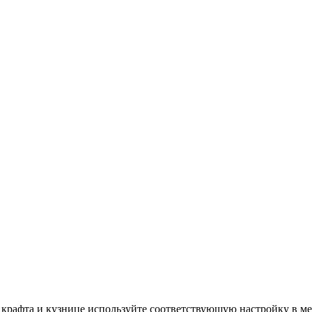
х крафта и кузнице используйте соответствующую настройку в м