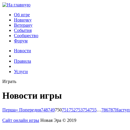
Об игре
Новичку
Ветерану
События
Сообщество
Форум
Новости
Правила
Услуги
Играть
Новости игры
Перша
« Попередня
748
749
750
751
752
753
754
755
…
786
787
Наступ
Сайт
онлайн игры
Новая Эра © 2019