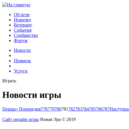
Об игре
Новичку
Ветерану
События
Сообщество
Форум
Новости
Правила
Услуги
Играть
Новости игры
Перша
« Попередня
778
779
780
781
782
783
784
785
786
787
Наступна
Сайт
онлайн игры
Новая Эра © 2019