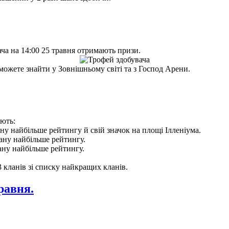
вача на 14:00 25 травня отримають призи.
можете знайти у Зовнішньому світі та з Господ Арени.
ають:
ну найбільше рейтингу й свій значок на площі Ілленіума.
ану найбільше рейтингу.
ану найбільше рейтингу.
 кланів зі списку найкращих кланів.
равня.