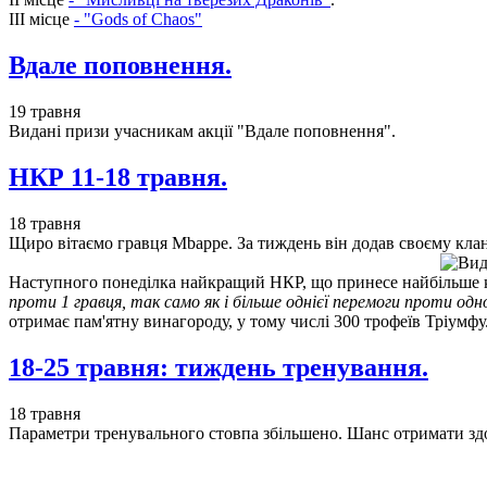
III місце
- "Gods of Chaos"
Вдале поповнення.
19 травня
Видані призи учасникам акції "Вдале поповнення".
НКР 11-18 травня.
18 травня
Щиро вітаємо гравця Mbappe. За тиждень він додав своєму кла
Наступного понеділка найкращий НКР, що принесе найбільше 
проти 1 гравця, так само як і більше однієї перемоги проти о
отримає пам'ятну винагороду, у тому числі 300 трофеїв Тріумфу
18-25 травня: тиждень тренування.
18 травня
Параметри тренувального стовпа збільшено. Шанс отримати здоб