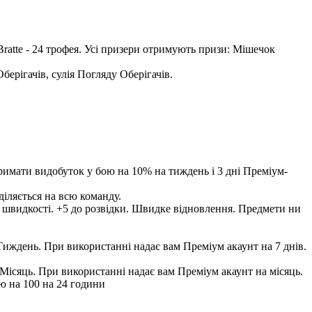
a Bratte - 24 трофея. Усі призери отримують призи: Мішечок
римати видобуток у бою на 10% на тиждень і 3 дні Преміум-
ію на 100 на 24 години