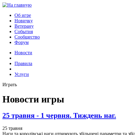
Об игре
Новичку
Ветерану
События
Сообщество
Форум
Новости
Правила
Услуги
Играть
Новости игры
25 травня - 1 червня. Тиждень наг.
25 травня
Наги та королівські наги отримують збільшені параметри та зб