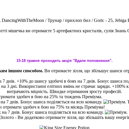
26, DancingWithTheMoon / Трунар / прихлоп бил / Goric - 25, Jebig
15-18 травня проходить акція "Вдале поповнення".
яким іншим способом.
Ви отримаєте зілля, що збільшує шанси от
отримати здобич в бою на 25% та тиждень Преміума.
си отримати здобич в бою на 75% та місяць Преміума!
- Ви додатково отримаєте зілля, що збільшіть вашу енерг