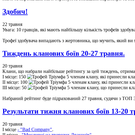
Здобич!
22 травня
Увага: 10 гравців, які мають найбільшу кількість трофеїв здобу
Трофеї здобувача випадають з жертовника, що мучить, який ви 
Тиждень кланових боїв 20-27 травня.
20 травня
Клани, що набрали найбільше рейтингу за цей тиждень, отрим
I місце: 150
5 членам клану, які принесли кла
ІІ місце: 100
5 членам клану, які принесли кл
ІІІ місце: 50
5 членам клану, що принесли кл
Набраний рейтинг буде підрахований 27 травня, судячи з ТОП 3
Результати тижня кланових боїв 13-20 т
20 травня
I місце
- "Bad Company"
.
II місце
- "Мисливці на тверезих Драконів"
.