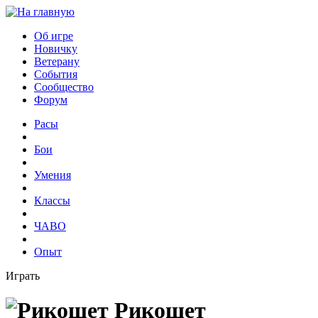
Об игре
Новичку
Ветерану
События
Сообщество
Форум
Расы
Бои
Умения
Классы
ЧАВО
Опыт
Играть
Рикошет