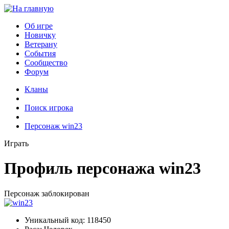
Об игре
Новичку
Ветерану
События
Сообщество
Форум
Кланы
Поиск игрока
Персонаж win23
Играть
Профиль персонажа win23
Персонаж заблокирован
Уникальный код:
118450