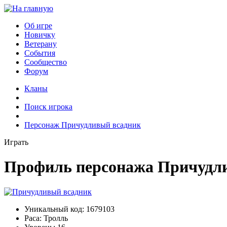
Об игре
Новичку
Ветерану
События
Сообщество
Форум
Кланы
Поиск игрока
Персонаж Причудливый всадник
Играть
Профиль персонажа Причудл
Уникальный код:
1679103
Раса:
Тролль