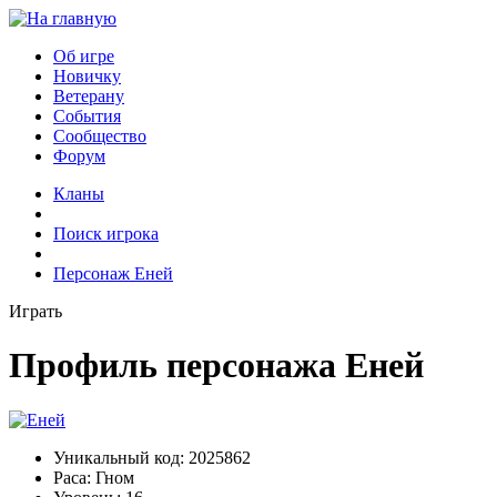
Об игре
Новичку
Ветерану
События
Сообщество
Форум
Кланы
Поиск игрока
Персонаж Еней
Играть
Профиль персонажа Еней
Уникальный код:
2025862
Раса:
Гном