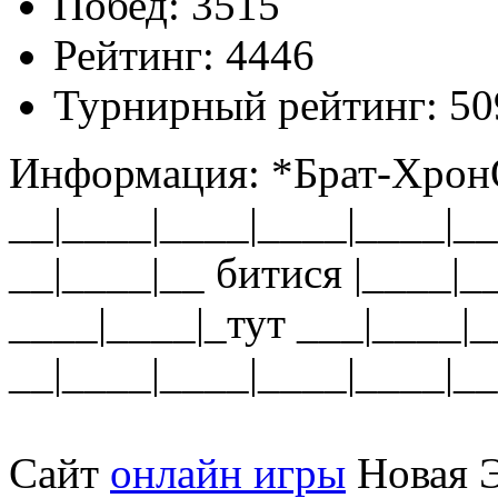
Побед:
3515
Рейтинг:
4446
Турнирный рейтинг:
50
Информация:
*Брат-Хрон
__|____|____|____|____|__
__|____|__ битися |____|_
____|____|_тут ___|____|_
__|____|____|____|____|__
Сайт
онлайн игры
Новая Э