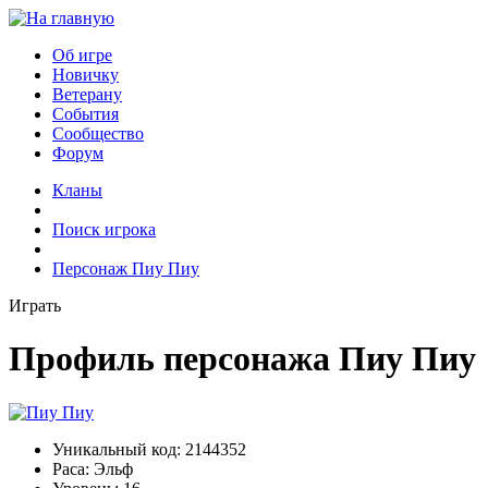
Об игре
Новичку
Ветерану
События
Сообщество
Форум
Кланы
Поиск игрока
Персонаж Пиу Пиу
Играть
Профиль персонажа Пиу Пиу
Уникальный код:
2144352
Раса:
Эльф