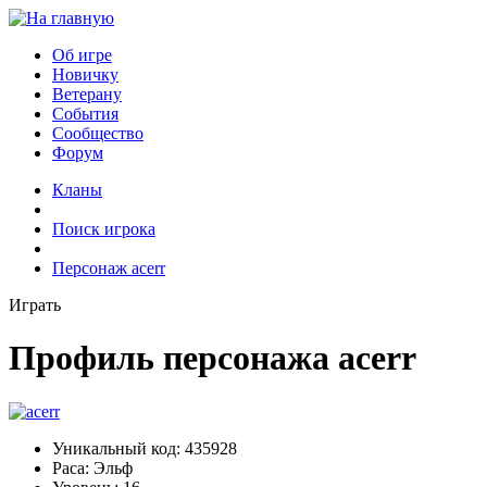
Об игре
Новичку
Ветерану
События
Сообщество
Форум
Кланы
Поиск игрока
Персонаж acerr
Играть
Профиль персонажа acerr
Уникальный код:
435928
Раса:
Эльф