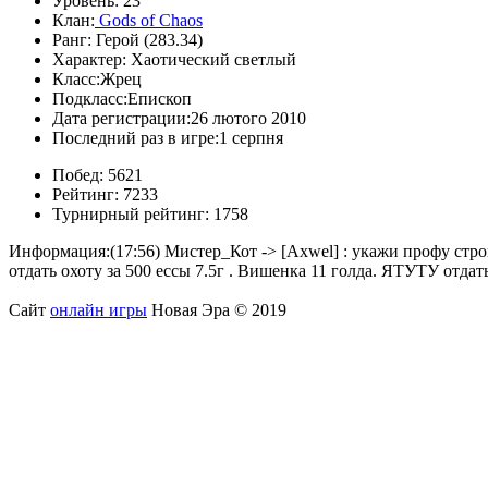
Уровень:
23
Клан:
Gods of Chaos
Ранг:
Герой (283.34)
Характер:
Хаотический светлый
Класс:
Жрец
Подкласс:
Епископ
Дата регистрации:
26 лютого 2010
Последний раз в игре:
1 серпня
Побед:
5621
Рейтинг:
7233
Турнирный рейтинг:
1758
Информация:
(17:56) Мистер_Кот -> [Axwel] : укажи профу стр
отдать охоту за 500 ессы 7.5г . Вишенка 11 голда. ЯТУТУ отдат
Сайт
онлайн игры
Новая Эра © 2019