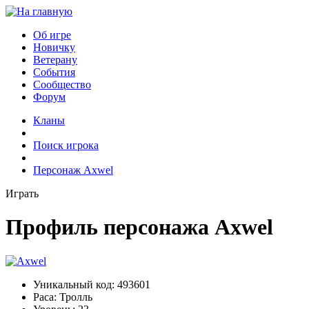
Об игре
Новичку
Ветерану
События
Сообщество
Форум
Кланы
Поиск игрока
Персонаж Axwel
Играть
Профиль персонажа Axwel
Уникальный код:
493601
Раса:
Тролль