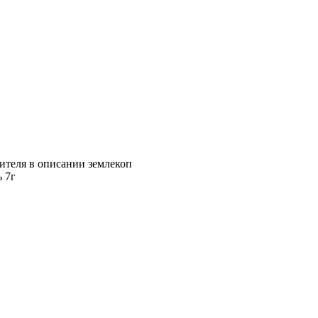
оителя в описании землекоп
ь 7г