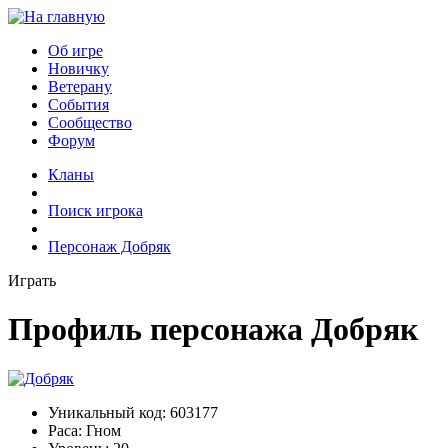
Об игре
Новичку
Ветерану
События
Сообщество
Форум
Кланы
Поиск игрока
Персонаж Добряк
Играть
Профиль персонажа Добряк
Уникальный код:
603177
Раса:
Гном