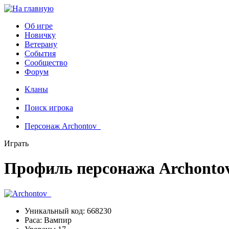
Об игре
Новичку
Ветерану
События
Сообщество
Форум
Кланы
Поиск игрока
Персонаж Archontov_
Играть
Профиль персонажа Archonto
Уникальный код:
668230
Раса:
Вампир