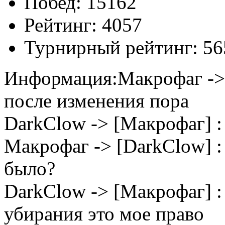
Побед:
15162
Рейтинг:
4057
Турнирный рейтинг:
56
Информация:
Макрофаг -> 
после изменения пора
DarkClow -> [Макрофаг] : 
Макрофаг -> [DarkClow] : 
было?
DarkClow -> [Макрофаг] : 
убирания это мое право