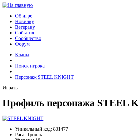
Об игре
Новичку
Ветерану
События
Сообщество
Форум
Кланы
Поиск игрока
Персонаж STEEL KNIGHT
Играть
Профиль персонажа STEEL 
Уникальный код:
831477
Раса:
Тролль