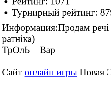
Рейтинг:
1071
Турнирный рейтинг:
87
Информация:
Продам речі 
ратніка)
ТрОлЬ _ Вар
Сайт
онлайн игры
Новая Э