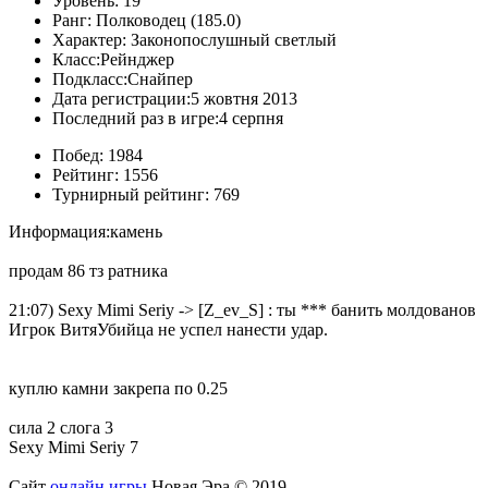
Уровень:
19
Ранг:
Полководец (185.0)
Характер:
Законопослушный светлый
Класс:
Рейнджер
Подкласс:
Снайпер
Дата регистрации:
5 жовтня 2013
Последний раз в игре:
4 серпня
Побед:
1984
Рейтинг:
1556
Турнирный рейтинг:
769
Информация:
камень
продам 86 тз ратника
21:07) Sexy Mimi Seriy -> [Z_ev_S] : ты *** банить молдованов
Игрок ВитяУбийца не успел нанести удар.
куплю камни закрепа по 0.25
сила 2 слога 3
Sexy Mimi Seriy 7
Сайт
онлайн игры
Новая Эра © 2019