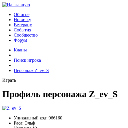
Об игре
Новичку
Ветерану
События
Сообщество
Форум
Кланы
Поиск игрока
Персонаж Z_ev_S
Играть
Профиль персонажа Z_ev_S
Уникальный код:
966160
Раса:
Эльф