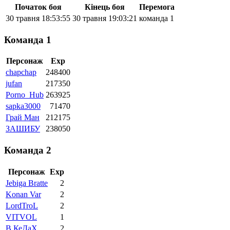
Початок боя
Кінець боя
Перемога
30 травня 18:53:55
30 травня 19:03:21
команда 1
Команда 1
Персонаж
Exp
chapchap
248400
jufan
217350
Porno_Hub
263925
sapka3000
71470
Грай Ман
212175
ЗАШИБУ
238050
Команда 2
Персонаж
Exp
Jebiga Bratte
2
Konan Var
2
LordTroL
2
VITVOL
1
В КеДаХ
2