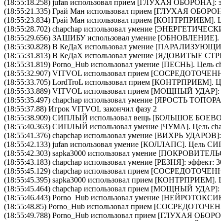
(18:55:18.258)
jufan
использовал прием [
ГЛУХАЯ ОБОРОНА
]:
(18:55:21.335)
Грай Ман
использовал прием [
ГЛУХАЯ ОБОРО
(18:55:23.834)
Грай Ман
использовал прием [
КОНТРПРИЕМ
].
(18:55:28.702)
chapchap
использовал умение [
ЭНЕРГЕТИЧЕСК
(18:55:29.656)
ЗАШИБУ
использовал умение [
ОБНОВЛЕНИЕ
]
(18:55:30.828)
В КеДаХ
использовал умение [
ПАРАЛИЗУЮЩИ
(18:55:31.813)
В КеДаХ
использовал умение [
ЯДОВИТЫЕ СТР
(18:55:31.819)
Porno_Hub
использовал умение [
ПЕСНЬ
]. Цель
c
(18:55:32.907)
VITVOL
использовал прием [
CОСРЕДОТОЧЕН
(18:55:33.705)
LordTroL
использовал прием [
КОНТРПРИЕМ
]. 
(18:55:33.889)
VITVOL
использовал прием [
МОЩНЫЙ УДАР
]
(18:55:35.497)
chapchap
использовал умение [
ЯРОСТЬ ТОПОР
(18:55:37.88) Игрок VITVOL закончил фазу 2
(18:55:38.909)
СИПЛЫЙ
использовал вещь [
БОЛЬШОЕ БОЕВО
(18:55:40.363)
СИПЛЫЙ
использовал умение [
ЧУМА
]. Цель
ch
(18:55:41.376)
chapchap
использовал умение [
ВИХРЬ УДАРОВ
]
(18:55:42.133)
jufan
использовал умение [
КОЛЛАПС
]. Цель
СИ
(18:55:42.303)
sapka3000
использовал умение [
ПОКРОВИТЕЛЬ
(18:55:43.183)
chapchap
использовал умение [
РЕЗНЯ
]: эффект: 
(18:55:45.129)
chapchap
использовал прием [
CОСРЕДОТОЧЕН
(18:55:45.395)
sapka3000
использовал прием [
КОНТРПРИЕМ
].
(18:55:45.464)
chapchap
использовал прием [
МОЩНЫЙ УДАР
]
(18:55:46.443)
Porno_Hub
использовал умение [
НЕЙРОТОКСИ
(18:55:48.85)
Porno_Hub
использовал прием [
CОСРЕДОТОЧЕН
(18:55:49.788)
Porno_Hub
использовал прием [
ГЛУХАЯ ОБОР