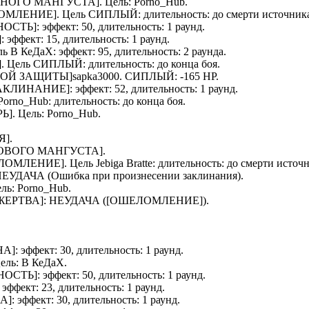
РНОГО МАНГУСТА
]. Цель:
Porno_Hub
.
ОМЛЕНИЕ
]. Цель
СИПЛЫЙ
: длительность: до смерти источник
НОСТЬ
]: эффект: 50, длительность: 1 раунд.
]: эффект: 15, длительность: 1 раунд.
ель
В КеДаХ
: эффект: 95, длительность: 2 раунда.
]. Цель
СИПЛЫЙ
: длительность: до конца боя.
УННОЙ ЗАЩИТЫ]
sapka3000
.
СИПЛЫЙ
: -165 HP.
АКЛИНАНИЕ
]: эффект: 52, длительность: 1 раунд.
Porno_Hub
: длительность: до конца боя.
РЬ
]. Цель:
Porno_Hub
.
Я
].
ОВОГО МАНГУСТА
].
ЛОМЛЕНИЕ
]. Цель
Jebiga Bratte
: длительность: до смерти источ
 НЕУДАЧА (Ошибка при произнесении заклинания).
ель:
Porno_Hub
.
ЖЕРТВА
]: НЕУДАЧА ([ОШЕЛОМЛЕНИЕ]).
НА
]: эффект: 30, длительность: 1 раунд.
Цель:
В КеДаХ
.
НОСТЬ
]: эффект: 50, длительность: 1 раунд.
: эффект: 23, длительность: 1 раунд.
НА
]: эффект: 30, длительность: 1 раунд.