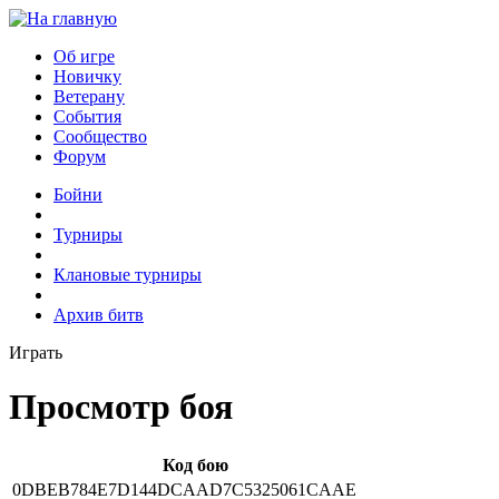
Об игре
Новичку
Ветерану
События
Сообщество
Форум
Бойни
Турниры
Клановые турниры
Архив битв
Играть
Просмотр боя
Код бою
0DBEB784E7D144DCAAD7C5325061CAAE