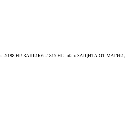
т
: -5188 HP.
ЗАШИБУ
: -1815 HP.
jufan
: ЗАЩИТА ОТ МАГИИ,