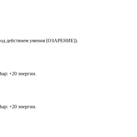
под действием умения [ОЗАРЕНИЕ]).
hap
: +20 энергии.
hap
: +20 энергии.