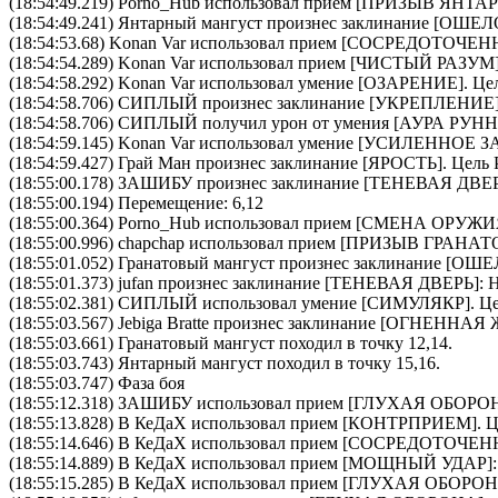
(18:54:49.219)
Porno_Hub
использовал прием [
ПРИЗЫВ ЯНТА
(18:54:49.241)
Янтарный мангуст
произнес заклинание [
ОШЕЛ
(18:54:53.68)
Konan Var
использовал прием [
CОСРЕДОТОЧЕН
(18:54:54.289)
Konan Var
использовал прием [
ЧИСТЫЙ РАЗУМ
(18:54:58.292)
Konan Var
использовал умение [
ОЗАРЕНИЕ
]. Ц
(18:54:58.706)
СИПЛЫЙ
произнес заклинание [
УКРЕПЛЕНИЕ
(18:54:58.706)
СИПЛЫЙ
получил урон от умения [АУРА Р
(18:54:59.145)
Konan Var
использовал умение [
УСИЛЕННОЕ З
(18:54:59.427)
Грай Ман
произнес заклинание [
ЯРОСТЬ
]. Цель
(18:55:00.178)
ЗАШИБУ
произнес заклинание [
ТЕНЕВАЯ ДВЕ
(18:55:00.194) Перемещение: 6,12
(18:55:00.364)
Porno_Hub
использовал прием [
СМЕНА ОРУЖИ
(18:55:00.996)
chapchap
использовал прием [
ПРИЗЫВ ГРАНАТ
(18:55:01.052)
Гранатовый мангуст
произнес заклинание [
ОШЕ
(18:55:01.373)
jufan
произнес заклинание [
ТЕНЕВАЯ ДВЕРЬ
]:
(18:55:02.381)
СИПЛЫЙ
использовал умение [
СИМУЛЯКР
]. Ц
(18:55:03.567)
Jebiga Bratte
произнес заклинание [
ОГНЕННАЯ 
(18:55:03.661) Гранатовый мангуст походил в точку 12,14.
(18:55:03.743) Янтарный мангуст походил в точку 15,16.
(18:55:03.747) Фаза боя
(18:55:12.318)
ЗАШИБУ
использовал прием [
ГЛУХАЯ ОБОРО
(18:55:13.828)
В КеДаХ
использовал прием [
КОНТРПРИЕМ
]. 
(18:55:14.646)
В КеДаХ
использовал прием [
CОСРЕДОТОЧЕН
(18:55:14.889)
В КеДаХ
использовал прием [
МОЩНЫЙ УДАР
]
(18:55:15.285)
В КеДаХ
использовал прием [
ГЛУХАЯ ОБОРО