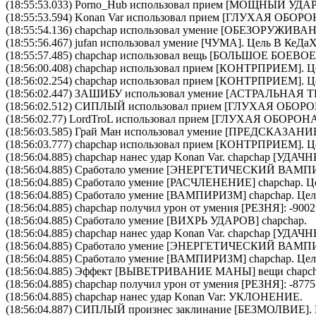
(18:55:53.033)
Porno_Hub
использовал прием [
МОЩНЫЙ УДА
(18:55:53.594)
Konan Var
использовал прием [
ГЛУХАЯ ОБОРО
(18:55:54.136)
chapchap
использовал умение [
ОБЕЗОРУЖИВА
(18:55:56.467)
jufan
использовал умение [
ЧУМА
]. Цель
В КеДа
(18:55:57.485)
chapchap
использовал вещь [
БОЛЬШОЕ БОЕВОЕ
(18:56:00.408)
chapchap
использовал прием [
КОНТРПРИЕМ
]. 
(18:56:02.254)
chapchap
использовал прием [
КОНТРПРИЕМ
]. 
(18:56:02.447)
ЗАШИБУ
использовал умение [
АСТРАЛЬНАЯ 
(18:56:02.512)
СИПЛЫЙ
использовал прием [
ГЛУХАЯ ОБОР
(18:56:02.77)
LordTroL
использовал прием [
ГЛУХАЯ ОБОРОН
(18:56:03.585)
Грай Ман
использовал умение [
ПРЕДСКАЗАНИ
(18:56:03.777)
chapchap
использовал прием [
КОНТРПРИЕМ
]. 
(18:56:04.885)
chapchap
нанес удар
Konan Var
.
chapchap
[УДАЧН
(18:56:04.885) Сработало умение [
ЭНЕРГЕТИЧЕСКИЙ ВАМП
(18:56:04.885) Сработало умение [
РАСЧЛЕНЕНИЕ
]
chapchap
. 
(18:56:04.885) Сработало умение [
ВАМПИРИЗМ
]
chapchap
. Це
(18:56:04.885)
chapchap
получил урон от умения [РЕЗНЯ]: -9002
(18:56:04.885) Сработало умение [
ВИХРЬ УДАРОВ
]
chapchap
.
(18:56:04.885)
chapchap
нанес удар
Konan Var
.
chapchap
[УДАЧН
(18:56:04.885) Сработало умение [
ЭНЕРГЕТИЧЕСКИЙ ВАМП
(18:56:04.885) Сработало умение [
ВАМПИРИЗМ
]
chapchap
. Це
(18:56:04.885) Эффект [ВЫВЕТРИВАНИЕ МАНЫ] вещи
chapc
(18:56:04.885)
chapchap
получил урон от умения [РЕЗНЯ]: -8775
(18:56:04.885)
chapchap
нанес удар
Konan Var
: УКЛОНЕНИЕ.
(18:56:04.887)
СИПЛЫЙ
произнес заклинание [
БЕЗМОЛВИЕ
].