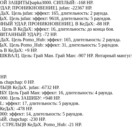
УННОЙ ЗАЩИТЫ]
sapka3000
.
СИПЛЫЙ
: -168 HP.
УДАР, ПРОНИКНОВЕНИЕ].
jufan
: -22367 HP.
еДаХ
. Цель
jufan
: эффект: 165, длительность: 2 раунда.
ДаХ
. Цель
jufan
: эффект: 9618, длительность: 5 раундов.
ЧНЫЙ УДАР, ПРОНИКНОВЕНИЕ].
В КеДаХ
: -88 HP.
. Цель
В КеДаХ
: эффект: 16, длительность: до конца боя.
ИТАННЫЙ УДАР]: -72 HP.
еДаХ
. Цель
Porno_Hub
: эффект: 165, длительность: 2 раунда.
ДаХ
. Цель
Porno_Hub
: эффект: 31, длительность: 5 раундов.
ль
В КеДаХ
: +9 HP.
 ШКВАЛ
]. Цель:
Грай Ман
.
Грай Ман
: -907 HP.
Янтарный мангус
 HP.
ль
chapchap
: 0 HP.
ЕЛЫ]
В КеДаХ
.
jufan
: -6732 HP.
БУ
. Цель
Грай Ман
: эффект: 16, длительность: 4 раунда.
3000
. Цель
ЗАШИБУ
: +948 HP.
L
: эффект: 17, длительность: 5 раундов.
 КеДаХ
: -478 HP.
3000
: эффект: 14, длительность: 5 раундов.
ЫЙ
.
chapchap
: -230 HP.
ЫЕ СТРЕЛЫ]
В КеДаХ
.
Porno_Hub
: -21 HP.