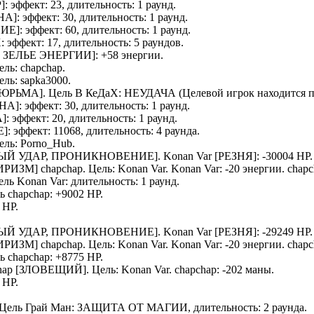
Р
]: эффект: 23, длительность: 1 раунд.
НА
]: эффект: 30, длительность: 1 раунд.
НИЕ
]: эффект: 60, длительность: 1 раунд.
Х
: эффект: 17, длительность: 5 раундов.
 ЗЕЛЬЕ ЭНЕРГИИ
]: +58 энергии.
Цель:
chapchap
.
Цель:
sapka3000
.
ТЮРЬМА
]. Цель
В КеДаХ
: НЕУДАЧА (Целевой игрок находится 
ОНА
]: эффект: 30, длительность: 1 раунд.
А
]: эффект: 20, длительность: 1 раунд.
Е
]: эффект: 11068, длительность: 4 раунда.
Цель:
Porno_Hub
.
ЫЙ УДАР, ПРОНИКНОВЕНИЕ].
Konan Var
[РЕЗНЯ]: -30004 HP.
ИРИЗМ
]
chapchap
. Цель:
Konan Var
.
Konan Var
: -20 энергии.
chapc
Цель
Konan Var
: длительность: 1 раунд.
ль
chapchap
: +9002 HP.
 HP.
ЫЙ УДАР, ПРОНИКНОВЕНИЕ].
Konan Var
[РЕЗНЯ]: -29249 HP.
ИРИЗМ
]
chapchap
. Цель:
Konan Var
.
Konan Var
: -20 энергии.
chapc
ль
chapchap
: +8775 HP.
hap
[
ЗЛОВЕЩИЙ
]. Цель:
Konan Var
.
chapchap
: -202 маны.
 HP.
 Цель
Грай Ман
: ЗАЩИТА ОТ МАГИИ, длительность: 2 раунда.