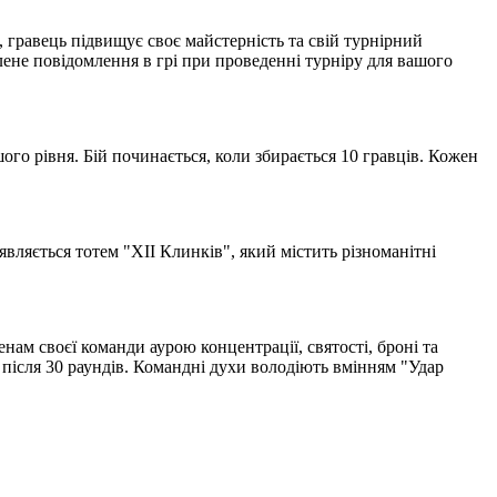
, гравець підвищує своє майстерність та свій турнірний
лене повідомлення в грі при проведенні турніру для вашого
ого рівня. Бій починається, коли збирається 10 гравців. Кожен
являється тотем "XII Клинків", який містить різноманітні
нам своєї команди аурою концентрації, святості, броні та
після 30 раундів. Командні духи володіють вмінням "Удар