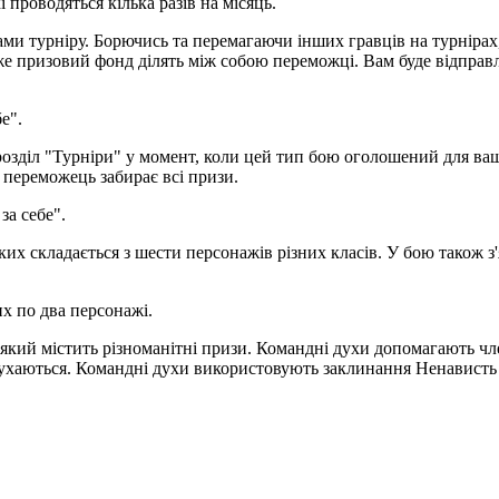
і проводяться кілька разів на місяць.
ами турніру. Борючись та перемагаючи інших гравців на турнірах
дже призовий фонд ділять між собою переможці. Вам буде відправ
е".
 розділ "Турніри" у момент, коли цей тип бою оголошений для ваш
ї переможець забирає всі призи.
за себе".
их складається з шести персонажів різних класів. У бою також з'
их по два персонажі.
який містить різноманітні призи. Командні духи допомагають чле
 рухаються. Командні духи використовують заклинання Ненависть 