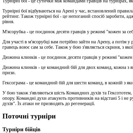
Турнірні бої - це сутички між командами гравців на турнірах, як
Турнірні бої відбуваються на Арені у час, встановлений правил
рейтинг. Також турнірні бої - це непоганий спосіб заробити, а
рівня.
М'ясорубка - це поєдинок десяти гравців у режимі "кожен за себ
Для участі в м'ясорубці вам потрібно зайти на Арену, а потім у
гравець воює сам за себе. Також у бою з'являється скриня, з яко
Дюжина клинків - це поєдинок десяти гравців у режимі "кожен 
Дюжина клинків - це командний бій для двох команд, кожна з як
призи.
Гексограма - це командний бій для шести команд, в кожній з як
У бою також з'являються шість Командних духів та Гексототем, 
опору. Командні духи атакують противників на відстані 5 і не
духів". Їх атаки не призводять до регенерації.
Поточні турніри
Турніри бійців