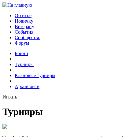
Об игре
Новичку
Ветерану
События
Сообщество
Форум
Бойни
Турниры
Клановые турниры
Архив битв
Играть
Турниры