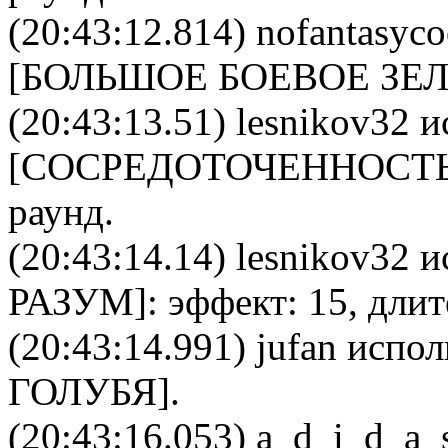
(20:43:12.814)
nofantasyco
[
БОЛЬШОЕ БОЕВОЕ ЗЕЛ
(20:43:13.51)
lesnikov32
и
[
CОСРЕДОТОЧЕННОСТ
раунд.
(20:43:14.14)
lesnikov32
ис
РАЗУМ
]: эффект: 15, дли
(20:43:14.991)
jufan
исполь
ГОЛУБЯ
].
(20:43:16.053)
a_d_i_d_a_