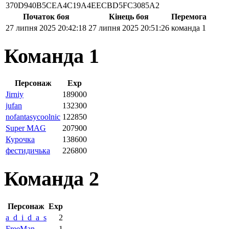
370D940B5CEA4C19A4EECBD5FC3085A2
Початок боя
Кінець боя
Перемога
27 липня 2025 20:42:18
27 липня 2025 20:51:26
команда 1
Команда 1
Персонаж
Exp
Jirniy
189000
jufan
132300
nofantasycoolnic
122850
Super MAG
207900
Курочка
138600
фестидичька
226800
Команда 2
Персонаж
Exp
a_d_i_d_a_s
2
FreeMan
1