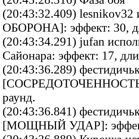
(20:43:32.409)
lesnikov32
ОБОРОНА
]: эффект: 30, 
(20:43:34.291)
jufan
исполь
Сайонара
: эффект: 17, дл
(20:43:36.289)
фестидичь
[
CОСРЕДОТОЧЕННОСТ
раунд.
(20:43:36.841)
фестидичь
[
МОЩНЫЙ УДАР
]: эффе