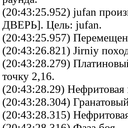
(20:43:25.952)
jufan
произн
ДВЕРЬ
]. Цель:
jufan
.
(20:43:25.957) Перемещен
(20:43:26.821) Jirniy похо
(20:43:28.279) Платиновы
точку 2,16.
(20:43:28.29) Нефритовая 
(20:43:28.304) Гранатовый
(20:43:28.315) Нефритовая
(20:43:28.316) Фаза боя