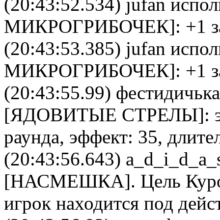
(20:43:52.534)
jufan
исполь
МИКРОГРИБОЧЕК
]: +1 
(20:43:53.385)
jufan
исполь
МИКРОГРИБОЧЕК
]: +1 
(20:43:55.99)
фестидичька
[
ЯДОВИТЫЕ СТРЕЛЫ
]:
раунда, эффект: 35, длите
(20:43:56.643)
a_d_i_d_a_
[
НАСМЕШКА
]. Цель
Кур
игрок находится под дей