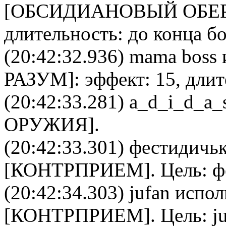
[
ОБСИДИАНОВЫЙ ОБЕ
длительность: до конца бо
(20:42:32.936)
mama boss
РАЗУМ
]: эффект: 15, дли
(20:42:33.281)
a_d_i_d_a_
ОРУЖИЯ
].
(20:42:33.301)
фестидичь
[
КОНТРПРИЕМ
]. Цель:
ф
(20:42:34.303)
jufan
испол
[
КОНТРПРИЕМ
]. Цель:
j