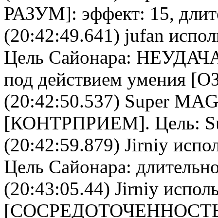
РАЗУМ
]: эффект: 15, дли
(20:42:49.641)
jufan
исполь
Цель
Сайонара
: НЕУДАЧА
под действием умения [
(20:42:50.537)
Super MA
[
КОНТРПРИЕМ
]. Цель:
S
(20:42:59.879)
Jirniy
испол
Цель
Сайонара
: длительно
(20:43:05.44)
Jirniy
исполь
[
CОСРЕДОТОЧЕННОСТ