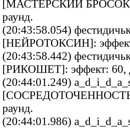
[
МАСТЕРСКИЙ БРОСОК
раунд.
(20:43:58.054)
фестидичь
[
НЕЙРОТОКСИН
]: эффек
(20:43:58.442)
фестидичь
[
РИКОШЕТ
]: эффект: 60,
(20:44:01.249)
a_d_i_d_a_
[
CОСРЕДОТОЧЕННОСТ
раунд.
(20:44:01.986)
a_d_i_d_a_