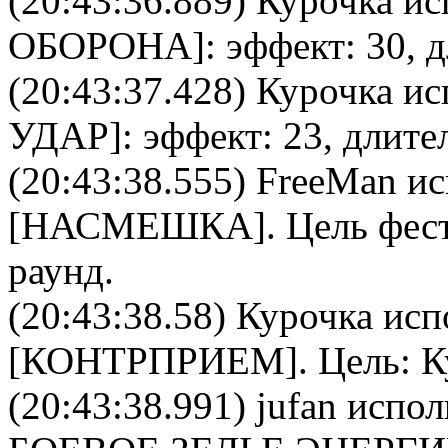
(20:43:36.889)
Курочка
ис
ОБОРОНА
]: эффект: 30, 
(20:43:37.428)
Курочка
ис
УДАР
]: эффект: 23, длите
(20:43:38.555)
FreeMan
ис
[
НАСМЕШКА
]. Цель
фес
раунд.
(20:43:38.58)
Курочка
исп
[
КОНТРПРИЕМ
]. Цель:
К
(20:43:38.991)
jufan
исполь