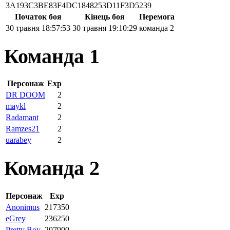
3A193C3BE83F4DC1848253D11F3D5239
Початок боя
Кінець боя
Перемога
30 травня 18:57:53
30 травня 19:10:29
команда 2
Команда 1
Персонаж
Exp
DR DOOM
2
maykl
2
Radamant
2
Ramzes21
2
uarabey
2
Команда 2
Персонаж
Exp
Anonimus
217350
eGrey
236250
Pretty Boy
207900