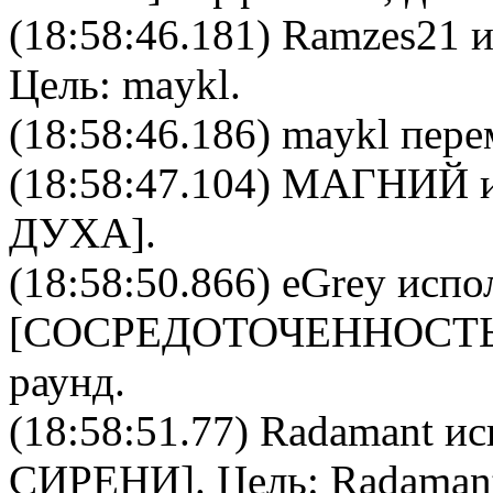
(18:58:46.181)
Ramzes21
и
Цель:
maykl
.
(18:58:46.186) maykl пере
(18:58:47.104)
МАГНИЙ
и
ДУХА
].
(18:58:50.866)
eGrey
испол
[
CОСРЕДОТОЧЕННОСТ
раунд.
(18:58:51.77)
Radamant
ис
СИРЕНИ
]. Цель:
Radaman