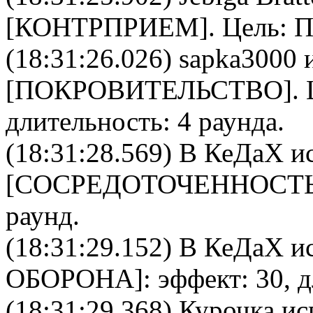
[
КОНТРПРИЕМ
]. Цель:
П
(18:31:26.026)
sapka3000
и
[
ПОКРОВИТЕЛЬСТВО
].
длительность: 4 раунда.
(18:31:28.569)
В КеДаХ
ис
[
CОСРЕДОТОЧЕННОСТ
раунд.
(18:31:29.152)
В КеДаХ
ис
ОБОРОНА
]: эффект: 30, 
(18:31:29.368)
Курочка
ис