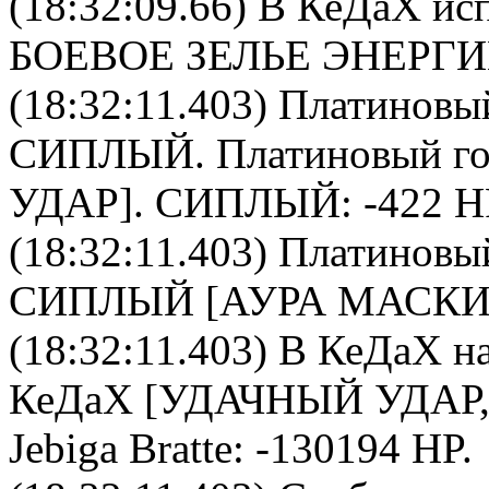
(18:32:09.66)
В КеДаХ
исп
БОЕВОЕ ЗЕЛЬЕ ЭНЕРГ
(18:32:11.403)
Платиновый
СИПЛЫЙ
.
Платиновый го
УДАР].
СИПЛЫЙ
: -422 H
(18:32:11.403)
Платиновый
СИПЛЫЙ
[АУРА МАСКИ
(18:32:11.403)
В КеДаХ
на
КеДаХ
[УДАЧНЫЙ УДАР,
Jebiga Bratte
: -130194 HP.