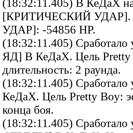
(18:32:11.405)
В КеДаХ
на
[КРИТИЧЕСКИЙ УДАР]
УДАР]: -54856 HP.
(18:32:11.405) Сработало 
ЯД
]
В КеДаХ
. Цель
Pretty
длительность: 2 раунда.
(18:32:11.405) Сработало 
КеДаХ
. Цель
Pretty Boy
: 
конца боя.
(18:32:11.405) Сработало 