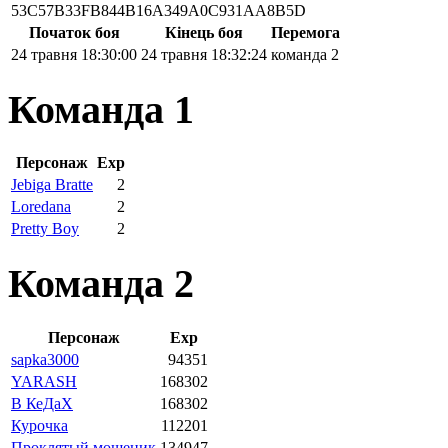
53C57B33FB844B16A349A0C931AA8B5D
Початок боя
Кінець боя
Перемога
24 травня 18:30:00
24 травня 18:32:24
команда 2
Команда 1
Персонаж
Exp
Jebiga Bratte
2
Loredana
2
Pretty Boy
2
Команда 2
Персонаж
Exp
sapka3000
94351
YARASH
168302
В КеДаХ
168302
Курочка
112201
Проклятый мошеник
134947