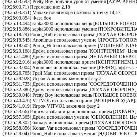
(19:25:03.693)
Pretty Boy
получил урон от умения [АУРА РУ
(19:25:03.71) Перемещение: 2,18
(19:25:03.851) Малахитовая кобра походил в точку 14,17.
(19:25:03.854) Фаза боя
(19:25:13.494)
sapka3000
использовал вещь [
БОЛЬШОЕ БОЕВО
(19:25:15.886)
sapka3000
использовал умение [
ПОКРОВИТЕЛЬ
(19:25:18.29)
Porno_Hub
использовал прием [
ГЛУХАЯ ОБОРО
(19:25:18.545)
Anonimus
использовал умение [
ЯРОСТЬ ТОПОР
(19:25:18.605)
Porno_Hub
использовал прием [
МОЩНЫЙ УДА
(19:25:20.168)
Дрёма
использовал прием [
КОНТРПРИЕМ
]. Цел
(19:25:21.486)
Дрёма
использовал прием [
ЯНТАРНЫЙ ОБЕРЕГ
(19:25:22.916)
sapka3000
использовал прием [
КОНТРПРИЕМ
].
(19:25:23.004)
Anonimus
использовал умение [
РЕЗНЯ
]: эффект: 
(19:25:26.765)
Грай Ман
использовал прием [
ГЛУХАЯ ОБОРО
(19:25:29.928) Игрок Anonimus закончил фазу 2
(19:25:31.735)
Дрёма
использовал прием [
CОСРЕДОТОЧЕННО
(19:25:32.386)
Дрёма
использовал прием [
ГЛУХАЯ ОБОРОНА
]
(19:25:39.048)
Pretty Boy
использовал вещь [
БОЛЬШОЕ БОЕВО
(19:25:40.476)
VITVOL
использовал прием [
МОЩНЫЙ УДАР
]
(19:25:41.919) Игрок VITVOL закончил фазу 2
(19:25:53.66)
Ранимая забавница
использовал прием [
ОХРАНА
]
(19:25:57.365)
Дрёма
использовал умение [
ОБНОВЛЕНИЕ
]. Це
(19:25:58.302)
блокну
использовал прием [
ГЛУХАЯ ОБОРОНА
(19:25:58.856)
Konan Var
использовал прием [
CОСРЕДОТОЧЕ
(19:25:59.04)
Porno_Hub
использовал умение [
ЯДОВИТЫЕ СТ