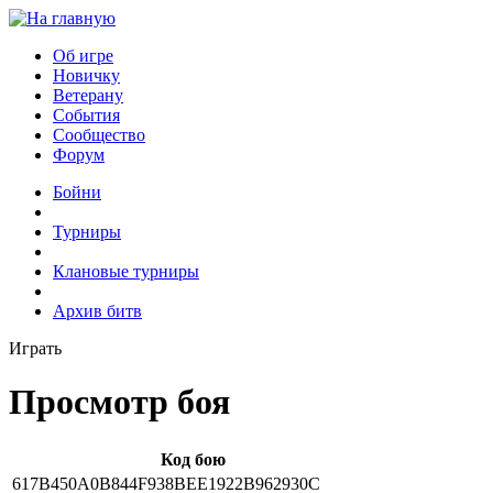
Об игре
Новичку
Ветерану
События
Сообщество
Форум
Бойни
Турниры
Клановые турниры
Архив битв
Играть
Просмотр боя
Код бою
617B450A0B844F938BEE1922B962930C