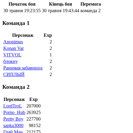
Початок боя
Кінець боя
Перемога
30 травня 19:23:55
30 травня 19:43:44
команда 2
Команда 1
Персонаж
Exp
Anonimus
2
Konan Var
2
VITVOL
1
блокну
2
Ранимая забавница
2
СИПЛЫЙ
2
Команда 2
Персонаж
Exp
LordTroL
207000
Porno_Hub
263925
Pretty Boy
227700
sapka3000
98152
Грай Ман
212175