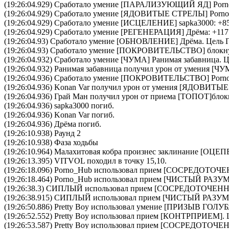
(19:26:04.929) Сработало умение [
ПАРАЛИЗУЮЩИЙ ЯД
]
Por
(19:26:04.929) Сработало умение [
ЯДОВИТЫЕ СТРЕЛЫ
]
Porn
(19:26:04.929) Сработало умение [
ИСЦЕЛЕНИЕ
]
sapka3000
: +8
(19:26:04.929) Сработало умение [
РЕГЕНЕРАЦИЯ
]
Дрёма
: +117
(19:26:04.93) Сработало умение [
ОБНОВЛЕНИЕ
]
Дрёма
. Цель
(19:26:04.93) Сработало умение [
ПОКРОВИТЕЛЬСТВО
]
блокн
(19:26:04.932) Сработало умение [
ЧУМА
]
Ранимая забавница
. 
(19:26:04.932)
Ранимая забавница
получил урон от умения [ЧУ
(19:26:04.936) Сработало умение [
ПОКРОВИТЕЛЬСТВО
]
Porn
(19:26:04.936)
Konan Var
получил урон от умения [ЯДОВИТЫ
(19:26:04.936)
Грай Ман
получил урон от приема [ТОПОТ]
блок
(19:26:04.936)
sapka3000
погиб.
(19:26:04.936)
Konan Var
погиб.
(19:26:04.936)
Дрёма
погиб.
(19:26:10.938) Раунд 2
(19:26:10.938) Фаза ходьбы
(19:26:10.964)
Малахитовая кобра
произнес заклинание [
ОЦЕП
(19:26:13.395) VITVOL походил в точку 15,10.
(19:26:18.096)
Porno_Hub
использовал прием [
CОСРЕДОТОЧЕ
(19:26:18.464)
Porno_Hub
использовал прием [
ЧИСТЫЙ РАЗУ
(19:26:38.3)
СИПЛЫЙ
использовал прием [
CОСРЕДОТОЧЕНН
(19:26:38.915)
СИПЛЫЙ
использовал прием [
ЧИСТЫЙ РАЗУМ
(19:26:50.886)
Pretty Boy
использовал умение [
ПРИЗЫВ ГОЛУБ
(19:26:52.552)
Pretty Boy
использовал прием [
КОНТРПРИЕМ
].
(19:26:53.587)
Pretty Boy
использовал прием [
CОСРЕДОТОЧЕ