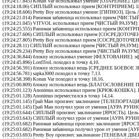
(19:24:17.845)
Konan Var
использовал умение [
ОЗАРЕНИЕ
]. Ц
(19:24:18.06)
СИПЛЫЙ
использовал прием [
КОНТРПРИЕМ
]. 
(19:24:18.606)
Pretty Boy
использовал умение [
ГИПНОЗ
]. Цель
(19:24:21.014)
Ранимая забавница
использовал прием [
ЧИСТЫЙ
(19:24:21.045)
VITVOL
использовал прием [
ЧИСТЫЙ РАЗУМ
]
(19:24:25.555)
Ранимая забавница
использовал прием [
КОНТР
(19:24:27.606)
СИПЛЫЙ
использовал прием [
CОСРЕДОТОЧЕ
(19:24:27.805)
Pretty Boy
использовал прием [
CОСРЕДОТОЧЕ
(19:24:28.11)
СИПЛЫЙ
использовал прием [
ЧИСТЫЙ РАЗУМ
]
(19:24:29.234)
Pretty Boy
использовал прием [
ЧИСТЫЙ РАЗУМ
(19:24:36.844)
блокну
использовал умение [
ФЕХТОВАНИЕ
]: э
(19:24:45.896) LordTroL походил в точку 4,10.
(19:24:56.591)
блокну
использовал вещь [
СРЕДНЕЕ БОЕВОЕ З
(19:24:56.781) sapka3000 походил в точку 7,13.
(19:24:58.398) Konan Var походил в точку 18,16.
(19:25:00.809)
блокну
использовал вещь [
БЛАГОСЛОВЕНИЕ 
(19:25:01.123)
Anonimus
использовал прием [
КРЮК-КОШКА
].
(19:25:01.128) Anonimus переместился в точку 14,14.
(19:25:01.145)
Грай Ман
произнес заклинание [
ТЕЛЕПОРТАЦ
(19:25:01.145)
Грай Ман
получил урон от умения [АУРА РУ
(19:25:03.644)
СИПЛЫЙ
произнес заклинание [
ЯРОСТЬ
]. Цел
(19:25:03.643)
СИПЛЫЙ
получил урон от умения [АУРА Р
(19:25:03.682)
Ранимая забавница
произнес заклинание [
ЯРОС
(19:25:03.682)
Ранимая забавница
получил урон от умения [
(19:25:03.693)
Pretty Boy
произнес заклинание [
ТЕНЕВАЯ ДВЕ