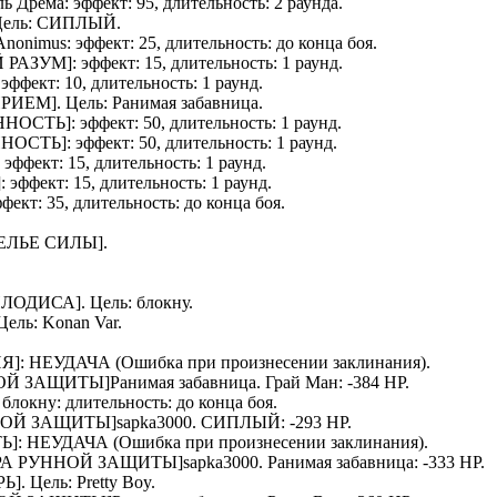
ель
Дрёма
: эффект: 95, длительность: 2 раунда.
Цель:
СИПЛЫЙ
.
Anonimus
: эффект: 25, длительность: до конца боя.
 РАЗУМ
]: эффект: 15, длительность: 1 раунд.
: эффект: 10, длительность: 1 раунд.
ПРИЕМ
]. Цель:
Ранимая забавница
.
ННОСТЬ
]: эффект: 50, длительность: 1 раунд.
ННОСТЬ
]: эффект: 50, длительность: 1 раунд.
: эффект: 15, длительность: 1 раунд.
]: эффект: 15, длительность: 1 раунд.
ффект: 35, длительность: до конца боя.
ЕЛЬЕ СИЛЫ
].
ПЛОДИСА
]. Цель:
блокну
.
 Цель:
Konan Var
.
ИЯ
]: НЕУДАЧА (Ошибка при произнесении заклинания).
ННОЙ ЗАЩИТЫ]
Ранимая забавница
.
Грай Ман
: -384 HP.
ь
блокну
: длительность: до конца боя.
УННОЙ ЗАЩИТЫ]
sapka3000
.
СИПЛЫЙ
: -293 HP.
ТЬ
]: НЕУДАЧА (Ошибка при произнесении заклинания).
АУРА РУННОЙ ЗАЩИТЫ]
sapka3000
.
Ранимая забавница
: -333 HP.
РЬ
]. Цель:
Pretty Boy
.