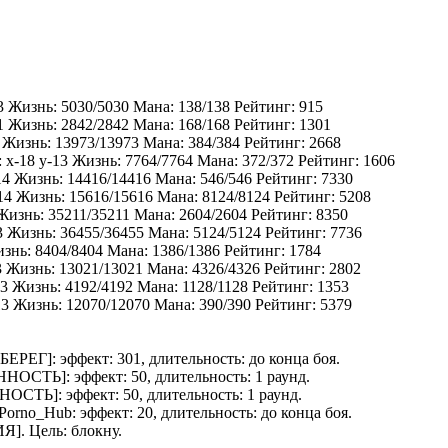
3 Жизнь: 5030/5030 Мана: 138/138 Рейтинг: 915
1 Жизнь: 2842/2842 Мана: 168/168 Рейтинг: 1301
1 Жизнь: 13973/13973 Мана: 384/384 Рейтинг: 2668
 x-18 y-13 Жизнь: 7764/7764 Мана: 372/372 Рейтинг: 1606
14 Жизнь: 14416/14416 Мана: 546/546 Рейтинг: 7330
-14 Жизнь: 15616/15616 Мана: 8124/8124 Рейтинг: 5208
 Жизнь: 35211/35211 Мана: 2604/2604 Рейтинг: 8350
13 Жизнь: 36455/36455 Мана: 5124/5124 Рейтинг: 7736
изнь: 8404/8404 Мана: 1386/1386 Рейтинг: 1784
3 Жизнь: 13021/13021 Мана: 4326/4326 Рейтинг: 2802
 Жизнь: 4192/4192 Мана: 1128/1128 Рейтинг: 1353
13 Жизнь: 12070/12070 Мана: 390/390 Рейтинг: 5379
БЕРЕГ
]: эффект: 301, длительность: до конца боя.
ННОСТЬ
]: эффект: 50, длительность: 1 раунд.
НОСТЬ
]: эффект: 50, длительность: 1 раунд.
Porno_Hub
: эффект: 20, длительность: до конца боя.
ИЯ
]. Цель:
блокну
.