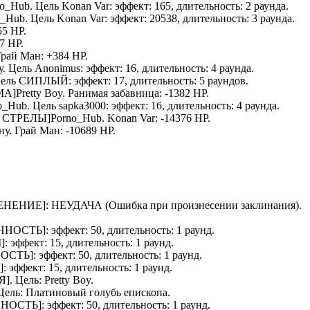
no_Hub
. Цель
Konan Var
: эффект: 165, длительность: 2 раунда.
o_Hub
. Цель
Konan Var
: эффект: 20538, длительность: 3 раунда.
55 HP.
7 HP.
Грай Ман
: +384 HP.
у
. Цель
Anonimus
: эффект: 16, длительность: 4 раунда.
Цель
СИПЛЫЙ
: эффект: 17, длительность: 5 раундов.
МА]
Pretty Boy
.
Ранимая забавница
: -1382 HP.
o_Hub
. Цель
sapka3000
: эффект: 16, длительность: 4 раунда.
Е СТРЕЛЫ]
Porno_Hub
.
Konan Var
: -14376 HP.
ну
.
Грай Ман
: -10689 HP.
ЕНЕНИЕ
]: НЕУДАЧА (Ошибка при произнесении заклинания).
ННОСТЬ
]: эффект: 50, длительность: 1 раунд.
М
]: эффект: 15, длительность: 1 раунд.
ОСТЬ
]: эффект: 50, длительность: 1 раунд.
]: эффект: 15, длительность: 1 раунд.
Я
]. Цель:
Pretty Boy
.
 Цель:
Платиновый голубь епископа
.
ННОСТЬ
]: эффект: 50, длительность: 1 раунд.