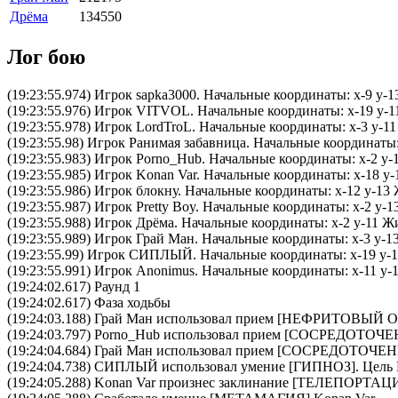
Дрёма
134550
Лог бою
(19:23:55.974) Игрок sapka3000. Начальные координаты: x-9 y-1
(19:23:55.976) Игрок VITVOL. Начальные координаты: x-19 y-1
(19:23:55.978) Игрок LordTroL. Начальные координаты: x-3 y-1
(19:23:55.98) Игрок Ранимая забавница. Начальные координаты:
(19:23:55.983) Игрок Porno_Hub. Начальные координаты: x-2 y-
(19:23:55.985) Игрок Konan Var. Начальные координаты: x-18 y
(19:23:55.986) Игрок блокну. Начальные координаты: x-12 y-13
(19:23:55.987) Игрок Pretty Boy. Начальные координаты: x-2 y-
(19:23:55.988) Игрок Дрёма. Начальные координаты: x-2 y-11 Ж
(19:23:55.989) Игрок Грай Ман. Начальные координаты: x-3 y-1
(19:23:55.99) Игрок СИПЛЫЙ. Начальные координаты: x-19 y-13
(19:23:55.991) Игрок Anonimus. Начальные координаты: x-11 y-
(19:24:02.617) Раунд 1
(19:24:02.617) Фаза ходьбы
(19:24:03.188)
Грай Ман
использовал прием [
НЕФРИТОВЫЙ О
(19:24:03.797)
Porno_Hub
использовал прием [
CОСРЕДОТОЧЕ
(19:24:04.684)
Грай Ман
использовал прием [
CОСРЕДОТОЧЕН
(19:24:04.738)
СИПЛЫЙ
использовал умение [
ГИПНОЗ
]. Цель
(19:24:05.288)
Konan Var
произнес заклинание [
ТЕЛЕПОРТАЦ