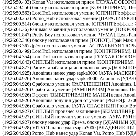
(19:25:59.403)
Konan Var
использовал прием [
ГЛУХАЯ ОБОРО
(19:25:59.556)
блокну
использовал прием [
КОНТРПРИЕМ
]. Це
(19:25:59.563)
LordTroL
использовал умение [
СПРИНТ
]: эффект
(19:26:00.253)
Porno_Hub
использовал умение [
ПАРАЛИЗУЮЩ
(19:26:00.514)
блокну
использовал умение [
СПРИНТ
]: эффект: 
(19:26:01.36)
Ранимая забавница
использовал умение [
ПОКРОВ
(19:26:01.847)
Pretty Boy
использовал умение [
ЧУМА
]. Цель
Ран
(19:26:02.346)
блокну
использовал прием [
ТОПОТ
].
Грай Ман
:
(19:26:03.36)
Дрёма
использовал умение [
АСТРАЛЬНАЯ ТЮР
(19:26:03.499)
LordTroL
использовал прием [
КОНТРПРИЕМ
]. 
(19:26:04.354)
LordTroL
использовал прием [
ГЛУХАЯ ОБОРО
(19:26:04.843)
СИПЛЫЙ
использовал прием [
КОНТРПРИЕМ
].
(19:26:04.877)
Ранимая забавница
использовал вещь [
БОЛЬШОЕ
(19:26:04.925)
Anonimus
нанес удар
sapka3000
[АУРА МАСКИРО
(19:26:04.926)
Anonimus
нанес удар
sapka3000
.
Anonimus
[УДАЧ
(19:26:04.926) Сработало умение [
РАСЧЛЕНЕНИЕ
]
Anonimus
. 
(19:26:04.926) Сработало умение [
ВАМПИРИЗМ
]
Anonimus
. Ц
(19:26:04.926) Эффект [ВЫВЕТРИВАНИЕ МАНЫ] вещи
Anoni
(19:26:04.926)
Anonimus
получил урон от умения [РЕЗНЯ]: -270
(19:26:04.926) Сработало умение [
АУРА СПАСЕНИЯ
]
Pretty Bo
(19:26:04.927)
СИПЛЫЙ
произнес заклинание [
БЕЗМОЛВИЕ
]
(19:26:04.927)
СИПЛЫЙ
получил урон от умения [АУРА Р
(19:26:04.927)
блокну
нанес удар
Дрёма
.
блокну
[УДАЧНЫЙ УД
(19:26:04.928)
VITVOL
нанес удар
sapka3000
[ВЛАДЕНИЕ ЩИТ
(19:26:04.928)
Porno_Hub
нанес удар
Konan Var
.
Porno_Hub
[УД