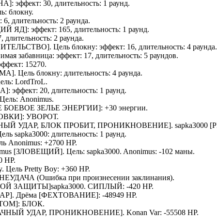
НА
]: эффект: 30, длительность: 1 раунд.
ль:
блокну
.
: 6, длительность: 2 раунда.
ИЙ ЯД
]: эффект: 165, длительность: 1 раунд.
7, длительность: 2 раунда.
ИТЕЛЬСТВО
]. Цель
блокну
: эффект: 16, длительность: 4 раунда.
имая забавница
: эффект: 17, длительность: 5 раундов.
 эффект: 15270.
ЬМА
]. Цель
блокну
: длительность: 4 раунда.
Цель:
LordTroL
.
НА
]: эффект: 20, длительность: 1 раунд.
 Цель:
Anonimus
.
 БОЕВОЕ ЗЕЛЬЕ ЭНЕРГИИ
]: +30 энергии.
ВКИ]: УВОРОТ.
НЫЙ УДАР, БЛОК ПРОБИТ, ПРОНИКНОВЕНИЕ].
sapka3000
[Р
Цель
sapka3000
: длительность: 1 раунд.
ель
Anonimus
: +2700 HP.
mus
[
ЗЛОВЕЩИЙ
]. Цель:
sapka3000
.
Anonimus
: -102 маны.
0 HP.
y
. Цель
Pretty Boy
: +360 HP.
: НЕУДАЧА (Ошибка при произнесении заклинания).
УННОЙ ЗАЩИТЫ]
sapka3000
.
СИПЛЫЙ
: -420 HP.
АР].
Дрёма
[ФЕХТОВАНИЕ]: -48949 HP.
ОМ]: БЛОК.
АЧНЫЙ УДАР, ПРОНИКНОВЕНИЕ].
Konan Var
: -55508 HP.