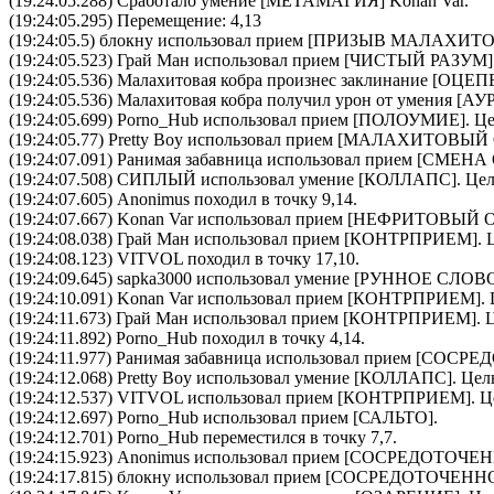
(19:24:05.288) Сработало умение [
МЕТАМАГИЯ
]
Konan Var
.
(19:24:05.295) Перемещение: 4,13
(19:24:05.5)
блокну
использовал прием [
ПРИЗЫВ МАЛАХИТО
(19:24:05.523)
Грай Ман
использовал прием [
ЧИСТЫЙ РАЗУМ
(19:24:05.536)
Малахитовая кобра
произнес заклинание [
ОЦЕП
(19:24:05.536)
Малахитовая кобра
получил урон от умения [
(19:24:05.699)
Porno_Hub
использовал прием [
ПОЛОУМИЕ
]. Ц
(19:24:05.77)
Pretty Boy
использовал прием [
МАЛАХИТОВЫЙ 
(19:24:07.091)
Ранимая забавница
использовал прием [
СМЕНА
(19:24:07.508)
СИПЛЫЙ
использовал умение [
КОЛЛАПС
]. Це
(19:24:07.605) Anonimus походил в точку 9,14.
(19:24:07.667)
Konan Var
использовал прием [
НЕФРИТОВЫЙ О
(19:24:08.038)
Грай Ман
использовал прием [
КОНТРПРИЕМ
].
(19:24:08.123) VITVOL походил в точку 17,10.
(19:24:09.645)
sapka3000
использовал умение [
РУННОЕ СЛОВ
(19:24:10.091)
Konan Var
использовал прием [
КОНТРПРИЕМ
].
(19:24:11.673)
Грай Ман
использовал прием [
КОНТРПРИЕМ
]. 
(19:24:11.892) Porno_Hub походил в точку 4,14.
(19:24:11.977)
Ранимая забавница
использовал прием [
CОСРЕД
(19:24:12.068)
Pretty Boy
использовал умение [
КОЛЛАПС
]. Це
(19:24:12.537)
VITVOL
использовал прием [
КОНТРПРИЕМ
]. 
(19:24:12.697)
Porno_Hub
использовал прием [
САЛЬТО
].
(19:24:12.701) Porno_Hub переместился в точку 7,7.
(19:24:15.923)
Anonimus
использовал прием [
CОСРЕДОТОЧЕН
(19:24:17.815)
блокну
использовал прием [
CОСРЕДОТОЧЕНН