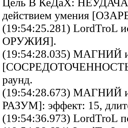
Цель
В КеДаХ
: НЕУДАЧА 
действием умения [ОЗАР
(19:54:25.281)
LordTroL
и
ОРУЖИЯ
].
(19:54:28.035)
МАГНИЙ
и
[
CОСРЕДОТОЧЕННОСТ
раунд.
(19:54:28.673)
МАГНИЙ
и
РАЗУМ
]: эффект: 15, дли
(19:54:36.973) LordTroL п