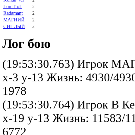
LordTroL
2
Radamant
2
МАГНИЙ
2
СИПЛЫЙ
2
Лог бою
(19:53:30.763) Игрок МА
x-3 y-13 Жизнь: 4930/493
1978
(19:53:30.764) Игрок В К
x-19 y-13 Жизнь: 11583/1
6772