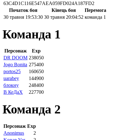
63C4D1C116E547AEA059FD024A187FD2
Початок боя
Кінець боя
Перемога
30 травня 19:53:30
30 травня 20:04:52
команда 1
Команда 1
Персонаж
Exp
DR DOOM
238050
Jogo Bonita
275400
portos25
160650
uarabey
144900
блокну
248400
В КеДаХ
227700
Команда 2
Персонаж
Exp
Anonimus
2
Konan Var
2