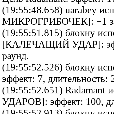
(19:55:48.658)
uarabey
исп
МИКРОГРИБОЧЕК
]: +1 
(19:55:51.815)
блокну
исп
[
КАЛЕЧАЩИЙ УДАР
]: 
раунд.
(19:55:52.526)
блокну
испо
эффект: 7, длительность: 
(19:55:52.651)
Radamant
и
УДАРОВ
]: эффект: 100, д
(19:55:52.913)
блокну
исп