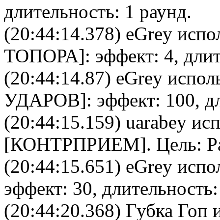
длительность: 1 раунд.
(20:44:14.378)
eGrey
испол
ТОПОРА
]: эффект: 4, дли
(20:44:14.87)
eGrey
исполь
УДАРОВ
]: эффект: 100, д
(20:44:15.159)
uarabey
исп
[
КОНТРПРИЕМ
]. Цель:
P
(20:44:15.651)
eGrey
испол
эффект: 30, длительность:
(20:44:20.368)
Губка Гоп
и