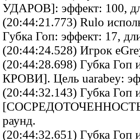
УДАРОВ
]: эффект: 100, д
(20:44:21.773)
Rulo
исполь
Губка Гоп
: эффект: 17, дл
(20:44:24.528) Игрок eGre
(20:44:28.698)
Губка Гоп
и
КРОВИ
]. Цель
uarabey
: э
(20:44:32.143)
Губка Гоп
и
[
CОСРЕДОТОЧЕННОСТ
раунд.
(20:44:32.651)
Губка Гоп
и