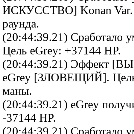
ИСКУССТВО
]
Konan Var
раунда.
(20:44:39.21) Сработало у
Цель
eGrey
: +37144 HP.
(20:44:39.21) Эффект 
eGrey
[
ЗЛОВЕЩИЙ
]. Цел
маны.
(20:44:39.21)
eGrey
получи
-37144 HP.
(20:44:39.21) Сработало у