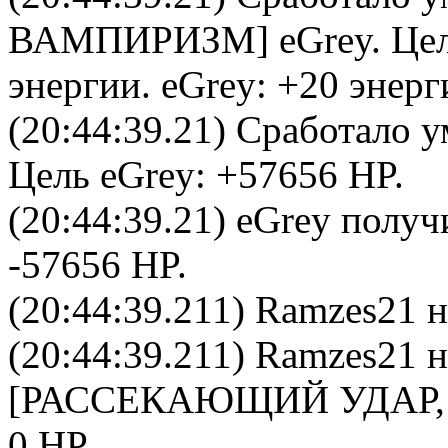
ВАМПИРИЗМ
]
eGrey
. Це
энергии.
eGrey
: +20 энерг
(20:44:39.21) Сработало у
Цель
eGrey
: +57656 HP.
(20:44:39.21)
eGrey
получи
-57656 HP.
(20:44:39.211)
Ramzes21
н
(20:44:39.211)
Ramzes21
н
[РАССЕКАЮЩИЙ УДАР,
0 HP.