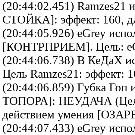
(20:44:02.451)
Ramzes21
и
СТОЙКА
]: эффект: 160, 
(20:44:05.926)
eGrey
испол
[
КОНТРПРИЕМ
]. Цель:
e
(20:44:06.738)
В КеДаХ
ис
Цель
Ramzes21
: эффект: 1
(20:44:06.859)
Губка Гоп
и
ТОПОРА
]: НЕУДАЧА (Цел
действием умения [ОЗАР
(20:44:07.433)
eGrey
испол