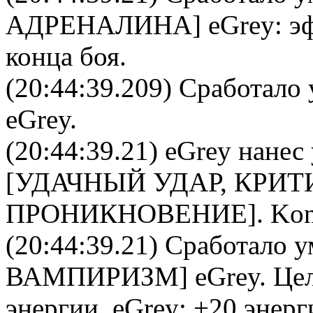
АДРЕНАЛИНА
]
eGrey
: э
конца боя.
(20:44:39.209) Сработало 
eGrey
.
(20:44:39.21)
eGrey
нанес
[УДАЧНЫЙ УДАР, КРИТ
ПРОНИКНОВЕНИЕ].
Kon
(20:44:39.21) Сработало у
ВАМПИРИЗМ
]
eGrey
. Це
энергии.
eGrey
: +20 энерг