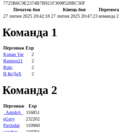
7725B6C9E2374B7B921F3098520BC50F
Початок боя
Кінець боя
Перемога
27 липня 2025 20:42:18
27 липня 2025 20:47:23
команда 2
Команда 1
Персонаж
Exp
Konan Var
2
Ramzes21
2
Rulo
2
В КеДаХ
2
Команда 2
Персонаж
Exp
_AntohA_
116851
eGrey
232202
Pavlodar
110960
uarabey
119701