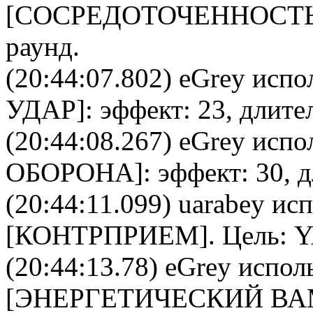
[
CОСРЕДОТОЧЕННОСТ
раунд.
(20:44:07.802)
eGrey
испол
УДАР
]: эффект: 23, длите
(20:44:08.267)
eGrey
испол
ОБОРОНА
]: эффект: 30, 
(20:44:11.099)
uarabey
исп
[
КОНТРПРИЕМ
]. Цель:
Y
(20:44:13.78)
eGrey
исполь
[
ЭНЕРГЕТИЧЕСКИЙ В