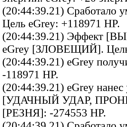
(20:44:39.21) Сработало у
Цель
eGrey
: +118971 HP.
(20:44:39.21) Эффект 
eGrey
[
ЗЛОВЕЩИЙ
]. Цел
(20:44:39.21)
eGrey
получи
-118971 HP.
(20:44:39.21)
eGrey
нанес
[УДАЧНЫЙ УДАР, ПРО
[РЕЗНЯ]: -274553 HP.
(20:44:39.21) Сработало у