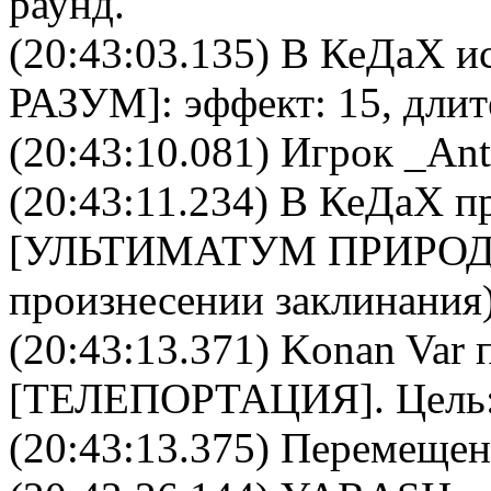
раунд.
(20:43:03.135)
В КеДаХ
ис
РАЗУМ
]: эффект: 15, дли
(20:43:10.081) Игрок _An
(20:43:11.234)
В КеДаХ
пр
[
УЛЬТИМАТУМ ПРИРО
произнесении заклинания)
(20:43:13.371)
Konan Var
п
[
ТЕЛЕПОРТАЦИЯ
]. Цель
(20:43:13.375) Перемещен