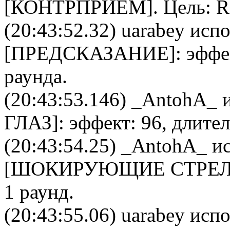
[
КОНТРПРИЕМ
]. Цель:
R
(20:43:52.32)
uarabey
испо
[
ПРЕДСКАЗАНИЕ
]: эффе
раунда.
(20:43:53.146)
_AntohA_
и
ГЛАЗ
]: эффект: 96, длите
(20:43:54.25)
_AntohA_
ис
[
ШОКИРУЮЩИЕ СТРЕ
1 раунд.
(20:43:55.06)
uarabey
испо