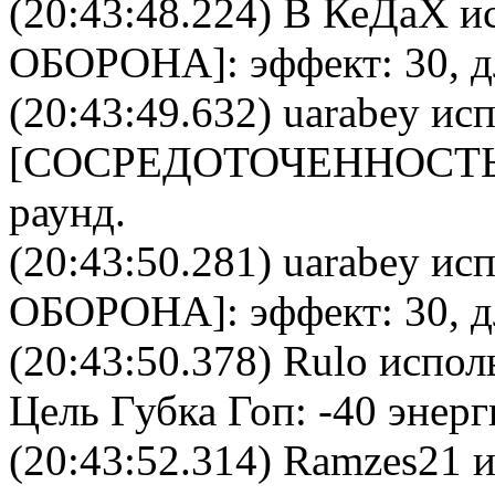
(20:43:48.224)
В КеДаХ
ис
ОБОРОНА
]: эффект: 30, 
(20:43:49.632)
uarabey
исп
[
CОСРЕДОТОЧЕННОСТ
раунд.
(20:43:50.281)
uarabey
исп
ОБОРОНА
]: эффект: 30, 
(20:43:50.378)
Rulo
исполь
Цель
Губка Гоп
: -40 энерг
(20:43:52.314)
Ramzes21
и