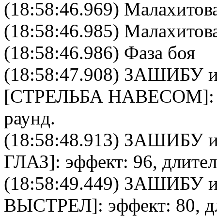
(18:58:46.969) Малахитова
(18:58:46.985) Малахитова
(18:58:46.986) Фаза боя
(18:58:47.908)
ЗАШИБУ
и
[
СТРЕЛЬБА НАВЕСОМ
]
раунд.
(18:58:48.913)
ЗАШИБУ
и
ГЛАЗ
]: эффект: 96, длите
(18:58:49.449)
ЗАШИБУ
и
ВЫСТРЕЛ
]: эффект: 80, 