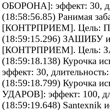
ОБОРОНА
]: эффект: 30, 
(18:58:56.85)
Ранимая заб
[
КОНТРПРИЕМ
]. Цель:
П
(18:59:15.296)
ЗАШИБУ
и
[
КОНТРПРИЕМ
]. Цель:
З
(18:59:18.138)
Курочка
исп
эффект: 30, длительность:
(18:59:18.799)
Курочка
исп
УДАРОВ
]: эффект: 100, д
(18:59:19.648)
Santexnik
и