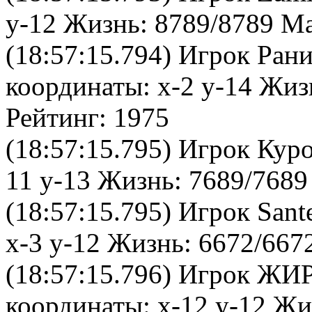
y-12 Жизнь: 8789/8789 Ма
(18:57:15.794) Игрок Ран
координаты: x-2 y-14 Жиз
Рейтинг: 1975
(18:57:15.795) Игрок Кур
11 y-13 Жизнь: 7689/7689
(18:57:15.795) Игрок San
x-3 y-12 Жизнь: 6672/667
(18:57:15.796) Игрок Ж
координаты: x-12 y-12 Жи