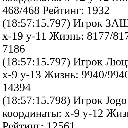
468/468 Рейтинг: 1932
(18:57:15.797) Игрок ЗА
x-19 y-11 Жизнь: 8177/81
7186
(18:57:15.797) Игрок Лю
x-9 y-13 Жизнь: 9940/994
14394
(18:57:15.798) Игрок Jogo
координаты: x-9 y-12 Жиз
Рейтинг: 12561