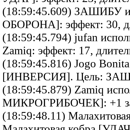
(18:59:45.609)
ЗАШИБУ
и
ОБОРОНА
]: эффект: 30, 
(18:59:45.794)
jufan
исполь
Zamiq
: эффект: 17, длител
(18:59:45.816)
Jogo Bonita
[
ИНВЕРСИЯ
]. Цель:
ЗАШ
(18:59:45.879)
Zamiq
испо
МИКРОГРИБОЧЕК
]: +1 
(18:59:48.11)
Малахитовая
Малахитовая кобра
[УДАЧ