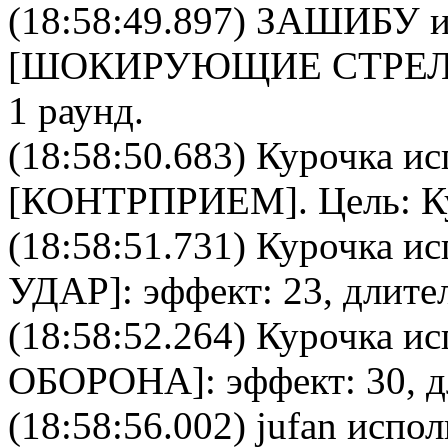
(18:58:49.897)
ЗАШИБУ
и
[
ШОКИРУЮЩИЕ СТРЕ
1 раунд.
(18:58:50.683)
Курочка
ис
[
КОНТРПРИЕМ
]. Цель:
К
(18:58:51.731)
Курочка
ис
УДАР
]: эффект: 23, длите
(18:58:52.264)
Курочка
ис
ОБОРОНА
]: эффект: 30, 
(18:58:56.002)
jufan
исполь