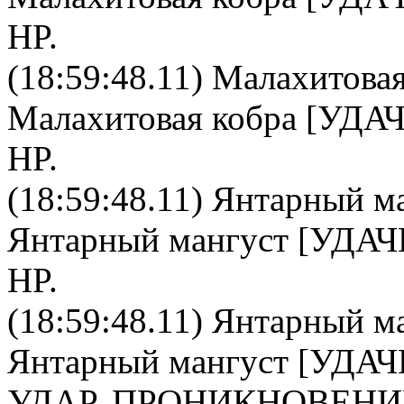
HP.
(18:59:48.11)
Малахитовая
Малахитовая кобра
[УДАЧ
HP.
(18:59:48.11)
Янтарный м
Янтарный мангуст
[УДАЧ
HP.
(18:59:48.11)
Янтарный м
Янтарный мангуст
[УДАЧ
УДАР, ПРОНИКНОВЕНИ