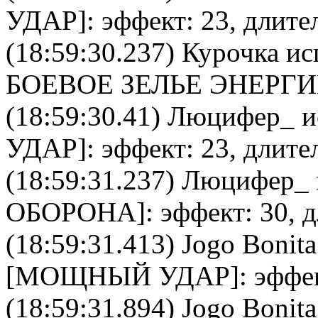
УДАР
]: эффект: 23, длите
(18:59:30.237)
Курочка
исп
БОЕВОЕ ЗЕЛЬЕ ЭНЕРГ
(18:59:30.41)
Люцифер_
и
УДАР
]: эффект: 23, длите
(18:59:31.237)
Люцифер_
ОБОРОНА
]: эффект: 30, 
(18:59:31.413)
Jogo Bonita
[
МОЩНЫЙ УДАР
]: эффе
(18:59:31.894)
Jogo Bonita