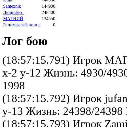
Santexnik
144900
Люцифер_
248400
МАГНИЙ
134550
Ранимая забавница
0
Лог бою
(18:57:15.791) Игрок МА
x-2 y-12 Жизнь: 4930/493
1998
(18:57:15.792) Игрок jufa
y-13 Жизнь: 24398/24398 
(18:57:15.793) Игрок Zam