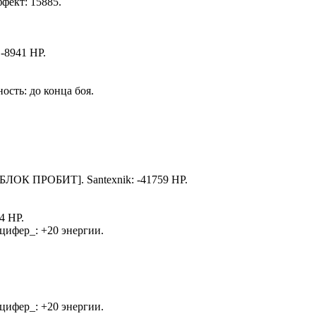
ффект: 15885.
 -8941 HP.
ность: до конца боя.
 БЛОК ПРОБИТ].
Santexnik
: -41759 HP.
4 HP.
цифер_
: +20 энергии.
цифер_
: +20 энергии.