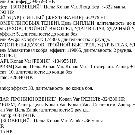
Цель
Люцифер_
: +96593 HP.
фер_
[
ЗЛОВЕЩИЙ
]. Цель:
Konan Var
.
Люцифер_
: -322 маны.
593 HP.
Й УДАР].
СИПЛЫЙ
[ФЕХТОВАНИЕ]: -62376 HP.
ОМЕЧ ЛИЛОВЫХ ТЕНЕЙ
]. Цель
СИПЛЫЙ
: длительность: до 
Ы ДУХОВ, ТРОЙНОЙ ВЫСТРЕЛ, УДАР В ГЛАЗ, УДАЧНЫЙ 
 эффект: 5, длительность: до конца боя.
Цель
Awgoust
: эффект: 174360, длительность: 2 раунда.
БУ
[СТРЕЛЫ ДУХОВ, ТРОЙНОЙ ВЫСТРЕЛ, УДАР В ГЛАЗ, У
Цель
Малахитовая кобра
: эффект: 119865, длительность: 2 раунда.
СТРЕЛ].
АР].
Konan Var
[РЕЗНЯ]: -134955 HP.
РИЗМ
]
Zamiq
. Цель:
Konan Var
.
Konan Var
: -15 энергии.
Zamiq
: +
ект: 10, длительность: до конца боя.
amiq
: +28340 HP.
.
amiq
: эффект: 33, длительность: до конца боя.
ДАР, ПРОНИКНОВЕНИЕ].
Konan Var
[РЕЗНЯ]: -324380 HP.
ИРИЗМ
]
Zamiq
. Цель:
Konan Var
.
Konan Var
: -15 энергии.
Zamiq
: 
an Var
. Цель
Zamiq
: длительность: 2 раунда.
Zamiq
: +68119 HP.
[
ЗЛОВЕЩИЙ
]. Цель:
Konan Var
.
Zamiq
: -36 маны.
P.
915 HP.