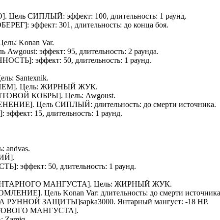
О
]. Цель
СИПЛЫЙ
: эффект: 100, длительность: 1 раунд.
БЕРЕГ
]: эффект: 301, длительность: до конца боя.
 Цель:
Konan Var
.
ель
Awgoust
: эффект: 95, длительность: 2 раунда.
ННОСТЬ
]: эффект: 50, длительность: 1 раунд.
Цель:
Santexnik
.
ИЕМ
]. Цель:
ЖИРНЫЙ ЖУК
.
ИТОВОЙ КОБРЫ
]. Цель:
Awgoust
.
ЕНЕНИЕ
]. Цель
СИПЛЫЙ
: длительность: до смерти источника.
]: эффект: 15, длительность: 1 раунд.
ь:
andvas
.
ИЙ
].
СТЬ
]: эффект: 50, длительность: 1 раунд.
НТАРНОГО МАНГУСТА
]. Цель:
ЖИРНЫЙ ЖУК
.
ОМЛЕНИЕ
]. Цель
Konan Var
: длительность: до смерти источника
АУРА РУННОЙ ЗАЩИТЫ]
sapka3000
.
Янтарный мангуст
: -18 HP.
ТОВОГО МАНГУСТА
].
ь:
Zamiq
.