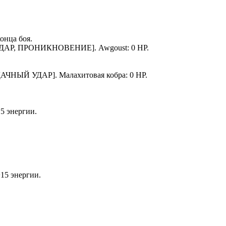
конца боя.
УДАР, ПРОНИКНОВЕНИЕ].
Awgoust
: 0 HP.
ДАЧНЫЙ УДАР].
Малахитовая кобра
: 0 HP.
15 энергии.
+15 энергии.