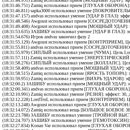
(18:31:44.951)
Zamiq
использовал прием [
МОЩНЫЙ УДАР
]: э
(18:31:46.751)
Zamiq
использовал прием [
ГЛУХАЯ ОБОРОНА
]
(18:31:46.811)
sapka3000
использовал умение [
ПОКРОВИТЕЛЬ
(18:31:47.157)
andvas
использовал умение [
УДАР В ГЛАЗ
]: эфф
(18:31:48.546)
Awgoust
использовал прием [
CОСРЕДОТОЧЕН
(18:31:49.408)
Awgoust
использовал прием [
МОЩНЫЙ УДАР
]:
(18:31:53.635)
ЗАШИБУ
использовал умение [
УДАР В ГЛАЗ
]: 
(18:31:54.676) Игрок andvas закончил фазу 2
(18:31:55.129)
Awgoust
использовал прием [
КОНТРПРИЕМ
]. Ц
(18:31:55.811)
andvas
использовал прием [
CОСРЕДОТОЧЕННО
(18:31:55.979)
СИПЛЫЙ
использовал умение [
ЧУМА
]. Цель
Lo
(18:31:57.111)
Zamiq
использовал умение [
ЭНЕРГЕТИЧЕСКИЙ
(18:31:58.276)
СИПЛЫЙ
использовал умение [
КОЛЛАПС
]. Це
(18:31:58.409)
andvas
использовал прием [
МОЩНЫЙ УДАР
]: э
(18:31:58.515)
Zamiq
использовал умение [
ЯРОСТЬ ТОПОРА
]:
(18:31:59.951)
Zamiq
использовал умение [
ВИХРЬ УДАРОВ
]: э
(18:32:00.2)
ЗАШИБУ
использовал прием [
МОЩНЫЙ УДАР
]: 
(18:32:00.341)
andvas
использовал прием [
ГЛУХАЯ ОБОРОНА
(18:32:10.991)
Zamiq
использовал умение [
РЕЗНЯ
]: эффект: 30,
(18:32:12.228)
LordTroL
использовал прием [
КОНТРПРИЕМ
]. 
(18:32:13.248)
Awgoust
использовал прием [
ГЛУХАЯ ОБОРОН
(18:32:14.072)
Zamiq
использовал вещь [
БОЛЬШОЕ БОЕВОЕ З
(18:32:23.788)
ЗАШИБУ
использовал умение [
ТРОЙНОЙ ВЫС
(18:32:24.707)
ЗАШИБУ
использовал умение [
ГЕМОТОКСИН
]
(18:32:27.834)
Konan Var
использовал прием [
ГЛУХАЯ ОБОРО