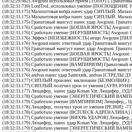
(18:32:29.962)
Awgoust
использовал прием [
ТОПОТ
].
Гранатовы
(18:32:31.739)
LordTroL
использовал умение [
ПОГЛОЩЕНИЕ 
(18:32:33.175)
Малахитовая кобра
нанес удар
СИПЛЫЙ
.
Малахи
(18:32:33.175)
Малахитовая кобра
нанес удар
СИПЛЫЙ
.
Малахи
(18:32:33.175)
Гранатовый мангуст
нанес удар
Awgoust
.
Гранато
(18:32:33.176) Сработало умение [
БОЕВАЯ ЯРОСТЬ
]
Awgoust
:
(18:32:33.176) Сработало умение [
НЕРУШИМОСТЬ
]
Awgoust
:
(18:32:33.176) Эффект [НЕИЗБЕЖНОСТЬ] вещи
Awgoust
[
ПИЛ
(18:32:33.176)
Awgoust
нанес ответный удар
Гранатовый мангус
(18:32:33.176)
Гранатовый мангуст
нанес удар
Awgoust
.
Гранато
(18:32:33.176) Сработало умение [
БОЕВАЯ ЯРОСТЬ
]
Awgoust
:
(18:32:33.176) Сработало умение [
НЕРУШИМОСТЬ
]
Awgoust
:
(18:32:33.176) Сработало умение [
ВАМПИРИЗМ
]
Гранатовый м
(18:32:33.176)
Awgoust
нанес ответный удар
Гранатовый мангус
(18:32:33.176)
andvas
нанес удар
Santexnik
.
andvas
[СТРЕЛЫ ДУХ
(18:32:33.177)
СИПЛЫЙ
произнес заклинание [
БЕЗМОЛВИЕ
]
(18:32:33.177)
СИПЛЫЙ
получил урон от умения [АУРА Р
(18:32:33.177)
Люцифер_
нанес удар
Konan Var
.
Люцифер_
[УД
(18:32:33.178) Сработало умение [
ЭНЕРГЕТИЧЕСКИЙ ВАМП
(18:32:33.179) Сработало умение [
ВАМПИРИЗМ
]
Люцифер_
. 
(18:32:33.178)
Люцифер_
получил урон от умения [РЕЗНЯ]: -73
(18:32:33.178) Сработало умение [
ВСПЛЕСК АДРЕНАЛИНА
]
(18:32:33.177) Сработало умение [
ВИХРЬ УДАРОВ
]
Люцифер_
(18:32:33.179)
Люцифер_
нанес удар
Konan Var
.
Люцифер_
[УД
(18:32:33.179) Сработало умение [
ЭНЕРГЕТИЧЕСКИЙ ВАМП