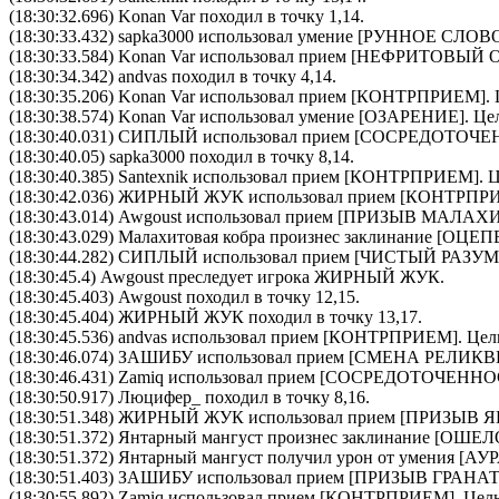
(18:30:32.696) Konan Var походил в точку 1,14.
(18:30:33.432)
sapka3000
использовал умение [
РУННОЕ СЛОВ
(18:30:33.584)
Konan Var
использовал прием [
НЕФРИТОВЫЙ О
(18:30:34.342) andvas походил в точку 4,14.
(18:30:35.206)
Konan Var
использовал прием [
КОНТРПРИЕМ
].
(18:30:38.574)
Konan Var
использовал умение [
ОЗАРЕНИЕ
]. Ц
(18:30:40.031)
СИПЛЫЙ
использовал прием [
CОСРЕДОТОЧЕ
(18:30:40.05) sapka3000 походил в точку 8,14.
(18:30:40.385)
Santexnik
использовал прием [
КОНТРПРИЕМ
]. 
(18:30:42.036)
ЖИРНЫЙ ЖУК
использовал прием [
КОНТРПР
(18:30:43.014)
Awgoust
использовал прием [
ПРИЗЫВ МАЛАХ
(18:30:43.029)
Малахитовая кобра
произнес заклинание [
ОЦЕП
(18:30:44.282)
СИПЛЫЙ
использовал прием [
ЧИСТЫЙ РАЗУМ
(18:30:45.4) Awgoust преследует игрока ЖИРНЫЙ ЖУК.
(18:30:45.403) Awgoust походил в точку 12,15.
(18:30:45.404) ЖИРНЫЙ ЖУК походил в точку 13,17.
(18:30:45.536)
andvas
использовал прием [
КОНТРПРИЕМ
]. Цел
(18:30:46.074)
ЗАШИБУ
использовал прием [
СМЕНА РЕЛИКВ
(18:30:46.431)
Zamiq
использовал прием [
CОСРЕДОТОЧЕННО
(18:30:50.917) Люцифер_ походил в точку 8,16.
(18:30:51.348)
ЖИРНЫЙ ЖУК
использовал прием [
ПРИЗЫВ Я
(18:30:51.372)
Янтарный мангуст
произнес заклинание [
ОШЕЛ
(18:30:51.372)
Янтарный мангуст
получил урон от умения [
(18:30:51.403)
ЗАШИБУ
использовал прием [
ПРИЗЫВ ГРАНА
(18:30:55.892)
Zamiq
использовал прием [
КОНТРПРИЕМ
]. Цел