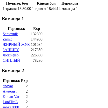
Початок боя
Кінець боя
Перемога
1 травня 18:30:00
1 травня 18:44:14
команда 1
Команда 1
Персонаж
Exp
Santexnik
132300
Zamiq
144900
ЖИРНЫЙ ЖУК
101634
ЗАШИБУ
217350
Люцифер_
226800
СИПЛЫЙ
78280
Команда 2
Персонаж
Exp
andvas
2
Awgoust
2
Konan Var
2
LordTroL
2
sapka3000
2