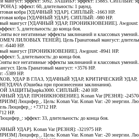
й мангуст
: эффект: 5092.
ЗАШИБУ
: эффект: 15885.
СИПЛЫЙ
: э
УРОНА
]: эффект: 60, длительность: 1 раунд.
товая кобра
[УДАЧНЫЙ УДАР].
СИПЛЫЙ
: -1663 HP.
товая кобра
[УДАЧНЫЙ УДАР].
СИПЛЫЙ
: -980 HP.
вый мангуст
[УДАЧНЫЙ УДАР, ПРОНИКНОВЕНИЕ].
Awgoust
:
 эффект: 5, длительность: до конца боя.
 Сняты все негативные эффекты заклинаний и классовых умений.
ОМЕЧ ЛИЛОВЫХ ТЕНЕЙ
]. Цель
Гранатовый мангуст
: длитель
т
: -6440 HP.
вый мангуст
[ПРОНИКНОВЕНИЕ].
Awgoust
: -8941 HP.
 эффект: 5, длительность: до конца боя.
 Сняты все негативные эффекты заклинаний и классовых умений.
ангуст
. Цель
Гранатовый мангуст
: +3576 HP.
т
: -5389 HP.
ОВ, УДАР В ГЛАЗ, УДАЧНЫЙ УДАР, КРИТИЧЕСКИЙ УДАР,
: НЕУДАЧА (Ошибка при произнесении заклинания).
УННОЙ ЗАЩИТЫ]
sapka3000
.
СИПЛЫЙ
: -240 HP.
АЧНЫЙ УДАР, ПРОНИКНОВЕНИЕ].
Konan Var
[РЕЗНЯ]: -24570
ИРИЗМ
]
Люцифер_
. Цель:
Konan Var
.
Konan Var
: -20 энергии.
Лю
Цель
Люцифер_
: +73712 HP.
712 HP.
Люцифер_
: эффект: 33, длительность: до конца боя.
.
АЧНЫЙ УДАР].
Konan Var
[РЕЗНЯ]: -321975 HP.
ИРИЗМ
]
Люцифер_
. Цель:
Konan Var
.
Konan Var
: -20 энергии.
Лю