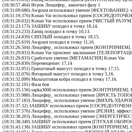
(18:30:57.464) Игрок Люцифер_ закончил фазу 1
(18:31:09.686)
Awgoust
использовал умение [
ФЕХТОВАНИЕ
]:
(18:31:19.376)
Konan Var
использовал прием [
CОСРЕДОТОЧЕ
(18:31:20.032)
Konan Var
использовал прием [
ЧИСТЫЙ РАЗУМ
(18:31:23.173) ЗАШИБУ походил в точку 18,14.
(18:31:23.233) Zamiq походил в точку 10,13.
(18:31:24.839) СИПЛЫЙ походил в точку 18,15.
(18:31:25.619) Awgoust походил в точку 11,16.
(18:31:26.504)
Люцифер_
использовал прием [
КОНТРПРИЕМ
]
(18:31:29.833)
Konan Var
произнес заклинание [
ТЕЛЕПОРТАЦ
(18:31:29.833) Сработало умение [
МЕТАМАГИЯ
]
Konan Var
.
(18:31:29.839) Перемещение: 17,14
(18:31:32.051) Гранатовый мангуст походил в точку 17,15.
(18:31:32.076) Янтарный мангуст походил в точку 5,16.
(18:31:32.099) Малахитовая кобра походил в точку 17,16.
(18:31:32.101) Фаза боя
(18:31:35.156)
sapka3000
использовал прием [
КОНТРПРИЕМ
].
(18:31:35.988)
Люцифер_
использовал умение [
ЯРОСТЬ ТОПО
(18:31:37.183)
Люцифер_
использовал умение [
ВИХРЬ УДАРО
(18:31:37.32)
ЗАШИБУ
использовал прием [
CОСРЕДОТОЧЕН
(18:31:37.576)
Люцифер_
использовал умение [
РЕЗНЯ
]: эффект
(18:31:38.203)
Люцифер_
использовал умение [
ЭНЕРГЕТИЧЕ
(18:31:38.349)
ЗАШИБУ
использовал прием [
ГЛУХАЯ ОБОРО
(18:31:43.138)
ЗАШИБУ
использовал прием [
КОНТРПРИЕМ
].