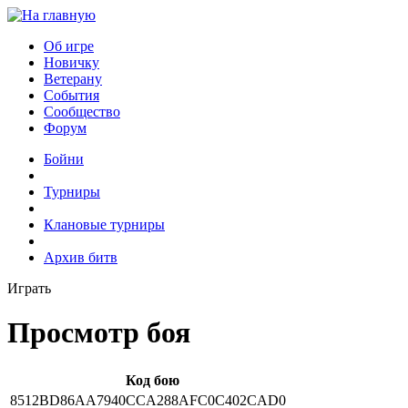
Об игре
Новичку
Ветерану
События
Сообщество
Форум
Бойни
Турниры
Клановые турниры
Архив битв
Играть
Просмотр боя
Код бою
8512BD86AA7940CCA288AFC0C402CAD0