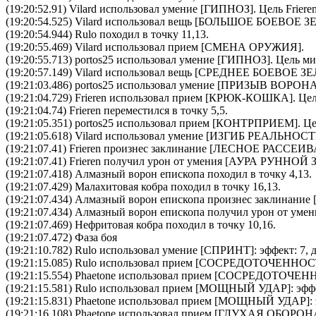
(19:20:52.91)
Vilard
использовал умение [
ГИПНОЗ
]. Цель
Friere
(19:20:54.525)
Vilard
использовал вещь [
БОЛЬШОЕ БОЕВОЕ З
(19:20:54.944) Rulo походил в точку 11,13.
(19:20:55.469)
Vilard
использовал прием [
СМЕНА ОРУЖИЯ
].
(19:20:55.713)
portos25
использовал умение [
ГИПНОЗ
]. Цель
ми
(19:20:57.149)
Vilard
использовал вещь [
СРЕДНЕЕ БОЕВОЕ ЗЕ
(19:21:03.486)
portos25
использовал умение [
ПРИЗЫВ ВОРОН
(19:21:04.729)
Frieren
использовал прием [
КРЮК-КОШКА
]. Це
(19:21:04.74) Frieren переместился в точку 5,5.
(19:21:05.351)
portos25
использовал прием [
КОНТРПРИЕМ
]. Ц
(19:21:05.618)
Vilard
использовал умение [
ИЗГИБ РЕАЛЬНОС
(19:21:07.41)
Frieren
произнес заклинание [
ЛЕСНОЕ РАССЕИ
(19:21:07.41)
Frieren
получил урон от умения [АУРА РУННО
(19:21:07.418) Алмазный ворон епископа походил в точку 4,13.
(19:21:07.429) Малахитовая кобра походил в точку 16,13.
(19:21:07.434)
Алмазный ворон епископа
произнес заклинание 
(19:21:07.434)
Алмазный ворон епископа
получил урон от ум
(19:21:07.469) Нефритовая кобра походил в точку 10,16.
(19:21:07.472) Фаза боя
(19:21:10.782)
Rulo
использовал умение [
СПРИНТ
]: эффект: 7,
(19:21:15.085)
Rulo
использовал прием [
CОСРЕДОТОЧЕННОС
(19:21:15.554)
Phaetone
использовал прием [
CОСРЕДОТОЧЕН
(19:21:15.581)
Rulo
использовал прием [
МОЩНЫЙ УДАР
]: эфф
(19:21:15.831)
Phaetone
использовал прием [
МОЩНЫЙ УДАР
]:
(19:21:16.108)
Phaetone
использовал прием [
ГЛУХАЯ ОБОРОН