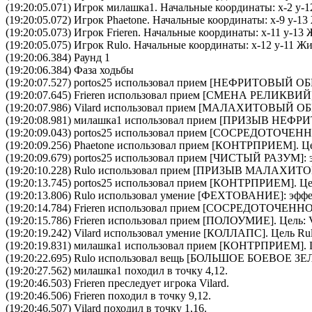
(19:20:05.071) Игрок милашка1. Начальные координаты: x-2 y-1
(19:20:05.072) Игрок Phaetone. Начальные координаты: x-9 y-13
(19:20:05.073) Игрок Frieren. Начальные координаты: x-11 y-13
(19:20:05.075) Игрок Rulo. Начальные координаты: x-12 y-11 Ж
(19:20:06.384) Раунд 1
(19:20:06.384) Фаза ходьбы
(19:20:07.527)
portos25
использовал прием [
НЕФРИТОВЫЙ ОБ
(19:20:07.645)
Frieren
использовал прием [
СМЕНА РЕЛИКВИЙ
(19:20:07.986)
Vilard
использовал прием [
МАЛАХИТОВЫЙ ОБ
(19:20:08.981)
милашка1
использовал прием [
ПРИЗЫВ НЕФРИ
(19:20:09.043)
portos25
использовал прием [
CОСРЕДОТОЧЕНН
(19:20:09.256)
Phaetone
использовал прием [
КОНТРПРИЕМ
]. Ц
(19:20:09.679)
portos25
использовал прием [
ЧИСТЫЙ РАЗУМ
]:
(19:20:10.228)
Rulo
использовал прием [
ПРИЗЫВ МАЛАХИТО
(19:20:13.745)
portos25
использовал прием [
КОНТРПРИЕМ
]. Ц
(19:20:13.806)
Rulo
использовал умение [
ФЕХТОВАНИЕ
]: эфф
(19:20:14.784)
Frieren
использовал прием [
CОСРЕДОТОЧЕННО
(19:20:15.786)
Frieren
использовал прием [
ПОЛОУМИЕ
]. Цель:
(19:20:19.242)
Vilard
использовал умение [
КОЛЛАПС
]. Цель
Ru
(19:20:19.831)
милашка1
использовал прием [
КОНТРПРИЕМ
].
(19:20:22.695)
Rulo
использовал вещь [
БОЛЬШОЕ БОЕВОЕ ЗЕ
(19:20:27.562) милашка1 походил в точку 4,12.
(19:20:46.503) Frieren преследует игрока Vilard.
(19:20:46.506) Frieren походил в точку 9,12.
(19:20:46.507) Vilard походил в точку 1,16.