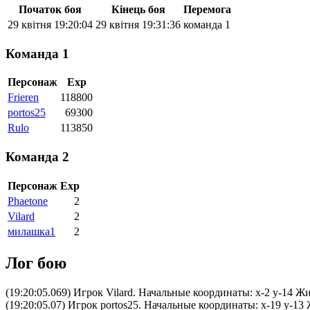
Початок боя
Кінець боя
Перемога
29 квітня 19:20:04
29 квітня 19:31:36
команда 1
Команда 1
Персонаж
Exp
Frieren
118800
portos25
69300
Rulo
113850
Команда 2
Персонаж
Exp
Phaetone
2
Vilard
2
милашка1
2
Лог бою
(19:20:05.069) Игрок Vilard. Начальные координаты: x-2 y-14 Ж
(19:20:05.07) Игрок portos25. Начальные координаты: x-19 y-13