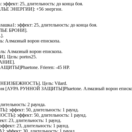
n
: эффект: 25, длительность: до конца боя.
ЕЛЬЕ ЭНЕРГИИ
]: +56 энергии.
лашка1
: эффект: 25, длительность: до конца боя.
ЛЬЕ БРОНИ
].
А
].
ль:
Алмазный ворон епископа
.
ель:
Алмазный ворон епископа
.
ТИ
]. Цель:
portos25
.
ВАНИЕ
].
Й ЗАЩИТЫ]
Phaetone
.
Frieren
: -45 HP.
[
НЕИЗБЕЖНОСТЬ
]. Цель:
Vilard
.
ения [АУРА РУННОЙ ЗАЩИТЫ]
Phaetone
.
Алмазный ворон еписк
 длительность: 2 раунда.
ТЬ
]: эффект: 50, длительность: 1 раунд.
НОСТЬ
]: эффект: 50, длительность: 1 раунд.
ект: 23, длительность: 1 раунд.
 эффект: 23, длительность: 1 раунд.
А
]: эффект: 30, длительность: 1 раунд.