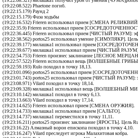
(19:22:08.521)
милашка1
получил урон от умения [ЧУМА]
porto
(19:22:08.522)
Phaetone
погиб.
(19:22:15.179) Раунд 2
(19:22:15.179) Фаза ходьбы
(19:22:16.532)
Frieren
использовал прием [
СМЕНА РЕЛИКВИЙ
(19:22:35.9)
Frieren
использовал прием [
CОСРЕДОТОЧЕННОС
(19:22:36.445)
Frieren
использовал прием [
ЧИСТЫЙ РАЗУМ
]: э
(19:22:38.562)
portos25
использовал умение [
СИМУЛЯКР
]. Цел
(19:22:39.177)
милашка1
использовал прием [
CОСРЕДОТОЧЕ
(19:22:39.677)
милашка1
использовал прием [
ЧИСТЫЙ РАЗУМ
(19:22:54.753)
Frieren
произнес заклинание [
ЛЕСНОЕ МЕРЦА
(19:22:57.522)
Frieren
использовал вещь [
ВОЛШЕБНЫЕ ГРИБЫ
(19:22:59.193) Rulo походил в точку 18,13.
(19:23:01.096)
portos25
использовал прием [
CОСРЕДОТОЧЕНН
(19:23:01.743)
portos25
использовал прием [
ЧИСТЫЙ РАЗУМ
]:
(19:23:08.971) Vilard походил в точку 18,14.
(19:23:09.328)
милашка1
использовал вещь [
ВОЛШЕБНЫЙ МИ
(19:23:10.142) милашка1 походил в точку 6,13.
(19:23:13.663) Vilard походил в точку 17,14.
(19:23:14.625)
Frieren
использовал прием [
СМЕНА ОРУЖИЯ
].
(19:23:14.733)
милашка1
использовал прием [
САЛЬТО
].
(19:23:14.737) милашка1 переместился в точку 11,11.
(19:23:16.211)
portos25
произнес заклинание [
ЯРОСТЬ
]. Цель
Ru
(19:23:16.22) Алмазный ворон епископа походил в точку 4,10.
(19:23:16.247) Vilard преследует игрока Малахитовая кобра.