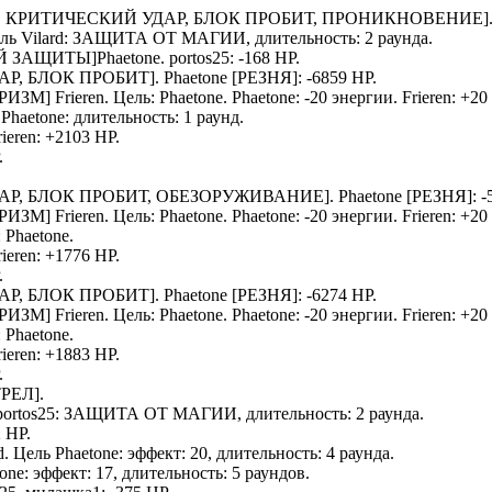
, КРИТИЧЕСКИЙ УДАР, БЛОК ПРОБИТ, ПРОНИКНОВЕНИЕ]
ель
Vilard
: ЗАЩИТА ОТ МАГИИ, длительность: 2 раунда.
НОЙ ЗАЩИТЫ]
Phaetone
.
portos25
: -168 HP.
Р, БЛОК ПРОБИТ].
Phaetone
[РЕЗНЯ]: -6859 HP.
РИЗМ
]
Frieren
. Цель:
Phaetone
.
Phaetone
: -20 энергии.
Frieren
: +20
ь
Phaetone
: длительность: 1 раунд.
rieren
: +2103 HP.
.
АР, БЛОК ПРОБИТ, ОБЕЗОРУЖИВАНИЕ].
Phaetone
[РЕЗНЯ]: -
РИЗМ
]
Frieren
. Цель:
Phaetone
.
Phaetone
: -20 энергии.
Frieren
: +20
:
Phaetone
.
rieren
: +1776 HP.
.
Р, БЛОК ПРОБИТ].
Phaetone
[РЕЗНЯ]: -6274 HP.
РИЗМ
]
Frieren
. Цель:
Phaetone
.
Phaetone
: -20 энергии.
Frieren
: +20
:
Phaetone
.
rieren
: +1883 HP.
.
РЕЛ].
portos25
: ЗАЩИТА ОТ МАГИИ, длительность: 2 раунда.
2 HP.
d
. Цель
Phaetone
: эффект: 20, длительность: 4 раунда.
tone
: эффект: 17, длительность: 5 раундов.