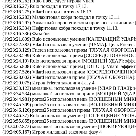
(19:23:16.262) Rulo преследует игрока Vilard.
(19:23:16.27) Rulo походил в точку 17,13.
(19:23:16.275) Vilard походил в точку 16,13.
(19:23:16.283) Малахитовая кобра походил в точку 13,11.
(19:23:16.297)
Алмазный ворон епископа
произнес заклинание 
(19:23:16.334) Нефритовая кобра походил в точку 11,13.
(19:23:16.336) Фаза боя
(19:23:21.809)
Rulo
использовал умение [
КАЛЕЧАЩИЙ УДАР
]
(19:23:22.382)
Vilard
использовал умение [
ЧУМА
]. Цель
Frieren
:
(19:23:23.129)
Frieren
использовал прием [
ГЛУХАЯ ОБОРОНА
(19:23:23.599)
Rulo
использовал прием [
CОСРЕДОТОЧЕННОС
(19:23:24.19)
Rulo
использовал прием [
МОЩНЫЙ УДАР
]: эффе
(19:23:25.808)
Rulo
использовал прием [
ТОПОТ
].
Vilard
: эффект
(19:23:27.526)
Vilard
использовал прием [
CОСРЕДОТОЧЕННО
(19:23:28.002)
Vilard
использовал прием [
ГЛУХАЯ ОБОРОНА
]
(19:23:29.075) Игрок Frieren закончил фазу 4
(19:23:33.123)
милашка1
использовал умение [
УДАР В ГЛАЗ
]: 
(19:23:34.534)
милашка1
использовал прием [
МОЩНЫЙ УДАР
(19:23:44.981)
portos25
использовал вещь [
ВОЛШЕБНЫЙ МИК
(19:23:45.309)
portos25
использовал вещь [
ВОЛШЕБНЫЙ МИК
(19:23:46.126)
portos25
использовал прием [
ГЛУХАЯ ОБОРОН
(19:23:46.37)
Rulo
использовал умение [
ПОГЛОЩЕНИЕ УРОН
(19:23:55.855)
portos25
использовал вещь [
ВОЛШЕБНЫЙ МИК
(19:24:02.872)
милашка1
использовал умение [
ШОКИРУЮЩИЕ
(19:24:05.167) Игрок милашка1 закончил фазу 4