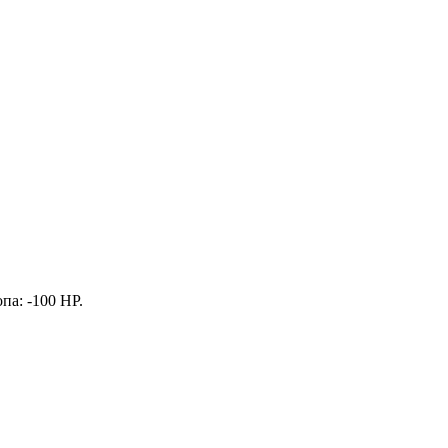
опа
: -100 HP.