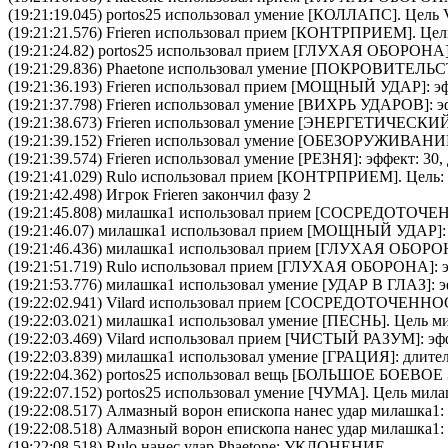
(19:21:19.045)
portos25
использовал умение [
КОЛЛАПС
]. Цель
(19:21:21.576)
Frieren
использовал прием [
КОНТРПРИЕМ
]. Це
(19:21:24.82)
portos25
использовал прием [
ГЛУХАЯ ОБОРОНА
(19:21:29.836)
Phaetone
использовал умение [
ПОКРОВИТЕЛЬС
(19:21:36.193)
Frieren
использовал прием [
МОЩНЫЙ УДАР
]: э
(19:21:37.798)
Frieren
использовал умение [
ВИХРЬ УДАРОВ
]: 
(19:21:38.673)
Frieren
использовал умение [
ЭНЕРГЕТИЧЕСКИ
(19:21:39.152)
Frieren
использовал умение [
ОБЕЗОРУЖИВАНИ
(19:21:39.574)
Frieren
использовал умение [
РЕЗНЯ
]: эффект: 30,
(19:21:41.029)
Rulo
использовал прием [
КОНТРПРИЕМ
]. Цель:
(19:21:42.498) Игрок Frieren закончил фазу 2
(19:21:45.808)
милашка1
использовал прием [
CОСРЕДОТОЧЕ
(19:21:46.07)
милашка1
использовал прием [
МОЩНЫЙ УДАР
]
(19:21:46.436)
милашка1
использовал прием [
ГЛУХАЯ ОБОРО
(19:21:51.719)
Rulo
использовал прием [
ГЛУХАЯ ОБОРОНА
]:
(19:21:53.776)
милашка1
использовал умение [
УДАР В ГЛАЗ
]: 
(19:22:02.941)
Vilard
использовал прием [
CОСРЕДОТОЧЕННО
(19:22:03.021)
милашка1
использовал умение [
ПЕСНЬ
]. Цель
м
(19:22:03.469)
Vilard
использовал прием [
ЧИСТЫЙ РАЗУМ
]: э
(19:22:03.839)
милашка1
использовал умение [
ГРАЦИЯ
]: длите
(19:22:04.362)
portos25
использовал вещь [
БОЛЬШОЕ БОЕВОЕ 
(19:22:07.152)
portos25
использовал умение [
ЧУМА
]. Цель
мила
(19:22:08.517)
Алмазный ворон епископа
нанес удар
милашка1
(19:22:08.518)
Алмазный ворон епископа
нанес удар
милашка1
(19:22:08.518)
Rulo
нанес удар
Phaetone
: УКЛОНЕНИЕ.