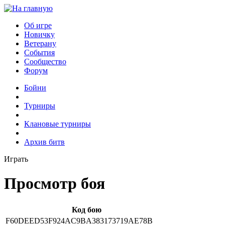
Об игре
Новичку
Ветерану
События
Сообщество
Форум
Бойни
Турниры
Клановые турниры
Архив битв
Играть
Просмотр боя
Код бою
F60DEED53F924AC9BA383173719AE78B