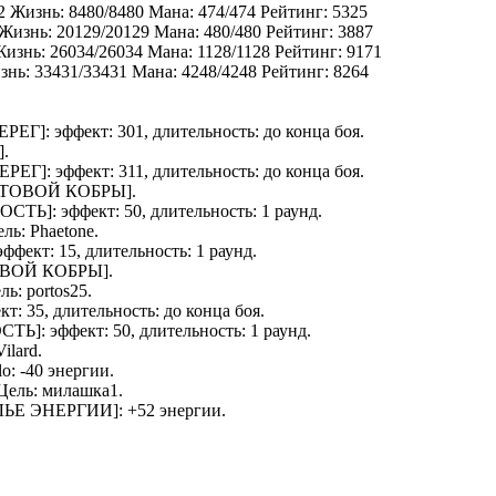
2 Жизнь: 8480/8480 Мана: 474/474 Рейтинг: 5325
 Жизнь: 20129/20129 Мана: 480/480 Рейтинг: 3887
 Жизнь: 26034/26034 Мана: 1128/1128 Рейтинг: 9171
изнь: 33431/33431 Мана: 4248/4248 Рейтинг: 8264
ЕРЕГ
]: эффект: 301, длительность: до конца боя.
].
ЕРЕГ
]: эффект: 311, длительность: до конца боя.
ТОВОЙ КОБРЫ
].
ОСТЬ
]: эффект: 50, длительность: 1 раунд.
ель:
Phaetone
.
 эффект: 15, длительность: 1 раунд.
ВОЙ КОБРЫ
].
ель:
portos25
.
ект: 35, длительность: до конца боя.
СТЬ
]: эффект: 50, длительность: 1 раунд.
Vilard
.
lo
: -40 энергии.
 Цель:
милашка1
.
ЛЬЕ ЭНЕРГИИ
]: +52 энергии.