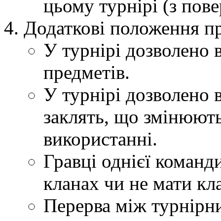
цьому турнірі (з пов
Додаткові положення п
У турнірі дозволено
предметів.
У турнірі дозволено 
заклять, що змінюют
використанні.
Гравці однієї команд
кланах чи не мати кл
Перерва між турнірн