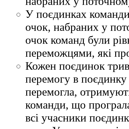
набраних у поточному
У поєдинках команди
очок, набраних у пот
очок команд були рів
переможцями, які про
Кожен поєдинок трива
перемогу в поєдинку
перемогла, отримують
команди, що програла
всі учасники поєдин