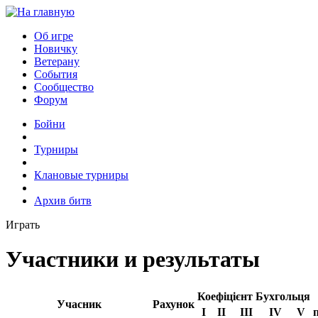
Об игре
Новичку
Ветерану
События
Сообщество
Форум
Бойни
Турниры
Клановые турниры
Архив битв
Играть
Участники и результаты
Коефіцієнт Бухгольця
Учасник
Рахунок
I
II
III
IV
V