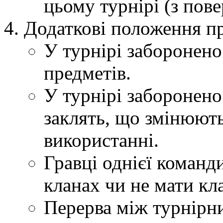
цьому турнірі (з пов
Додаткові положення п
У турнірі заборонен
предметів.
У турнірі заборонено
заклять, що змінюют
використанні.
Гравці однієї команд
кланах чи не мати кл
Перерва між турнірн