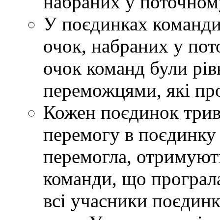
набраних у поточному
У поєдинках команди
очок, набраних у пот
очок команд були рів
переможцями, які про
Кожен поєдинок трива
перемогу в поєдинку
перемогла, отримують
команди, що програла
всі учасники поєдин