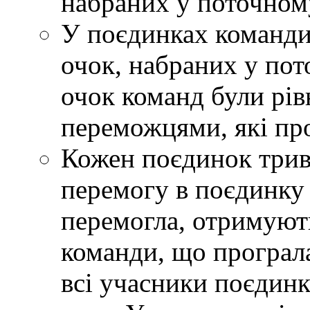
набраних у поточному
У поєдинках команди
очок, набраних у пот
очок команд були рів
переможцями, які про
Кожен поєдинок трива
перемогу в поєдинку
перемогла, отримують
команди, що програла
всі учасники поєдин