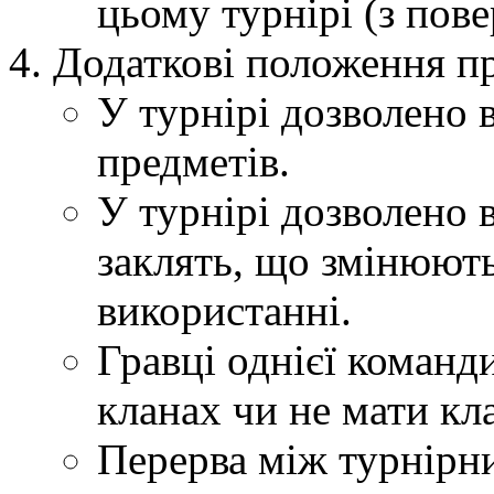
цьому турнірі (з пов
Додаткові положення п
У турнірі дозволено
предметів.
У турнірі дозволено 
заклять, що змінюют
використанні.
Гравці однієї команд
кланах чи не мати кл
Перерва між турнірн