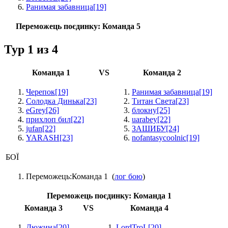
Ранимая забавница
[19]
Переможець поєдинку:
Команда 5
Тур 1 из 4
Команда 1
VS
Команда 2
Черепок
[19]
Ранимая забавница
[19]
Солодка Динька
[23]
Титан Света
[23]
eGrey
[26]
блокну
[25]
прихлоп бил
[22]
uarabey
[22]
jufan
[22]
ЗАШИБУ
[24]
YARASH
[23]
nofantasycoolnic
[19]
БОЇ
Переможець:
Команда 1
(
лог бою
)
Переможець поєдинку:
Команда 1
Команда 3
VS
Команда 4
Дюжина
[20]
LordTroL
[20]