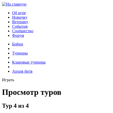
Об игре
Новичку
Ветерану
События
Сообщество
Форум
Бойни
Турниры
Клановые турниры
Архив битв
Играть
Просмотр туров
Тур 4 из 4