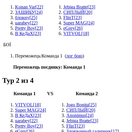
Konan Var
[22]
Jebiga Bratte
[23]
ЗАШИБУ
[24]
СИПЛЫЙ
[20]
блокну
[25]
FIinT
[23]
uarabey
[22]
Super MAG
[24]
Pretty Boy
[23]
eGrey
[26]
В КеДаХ
[23]
VITVOL
[18]
БОЇ
Переможець:
Команда 1
(
лог бою
)
Переможець поєдинку:
Команда 1
Тур 2 из 4
Команда 1
VS
Команда 2
VITVOL
[18]
Jogo Bonita
[25]
Super MAG
[24]
СИПЛЫЙ
[20]
В КеДаХ
[23]
Anonimus
[24]
uarabey
[22]
Jebiga Bratte
[23]
Pretty Boy
[23]
FIinT
[23]
eGrey
[26]
Злоязычный галерник
[17]