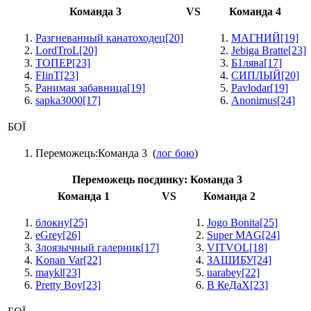
Команда 3
VS
Команда 4
Разгневанный канатоходец
[20]
МАГНИЙ
[19]
LordTroL
[20]
Jebiga Bratte
[23]
ТОПЕР
[23]
Б1лява
[17]
FIinT
[23]
СИПЛЫЙ
[20]
Ранимая забавница
[19]
Pavlodar
[19]
sapka3000
[17]
Anonimus
[24]
БОЇ
Переможець:
Команда 3
(
лог бою
)
Переможець поєдинку:
Команда 3
Команда 1
VS
Команда 2
блокну
[25]
Jogo Bonita
[25]
eGrey
[26]
Super MAG
[24]
Злоязычный галерник
[17]
VITVOL
[18]
Konan Var
[22]
ЗАШИБУ
[24]
maykl
[23]
uarabey
[22]
Pretty Boy
[23]
В КеДаХ
[23]