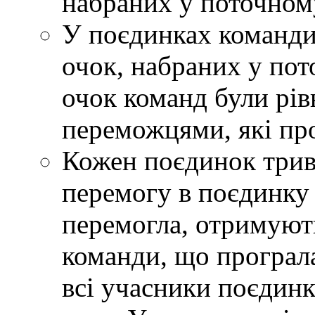
набраних у поточному
У поєдинках команди
очок, набраних у пот
очок команд були рів
переможцями, які про
Кожен поєдинок трива
перемогу в поєдинку
перемогла, отримують
команди, що програла
всі учасники поєдин