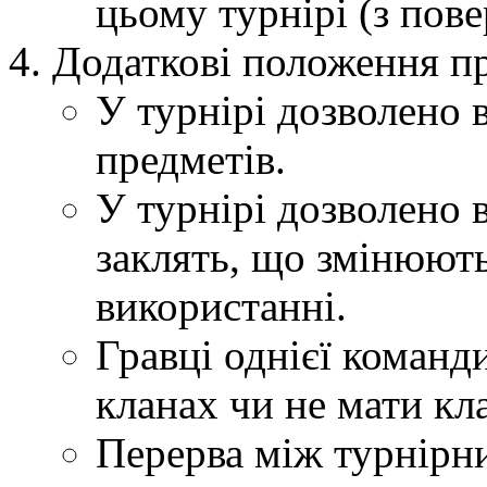
цьому турнірі (з пов
Додаткові положення п
У турнірі дозволено
предметів.
У турнірі дозволено 
заклять, що змінюют
використанні.
Гравці однієї команд
кланах чи не мати кл
Перерва між турнірн