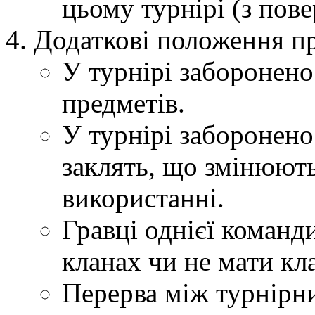
цьому турнірі (з пов
Додаткові положення п
У турнірі заборонен
предметів.
У турнірі заборонено
заклять, що змінюют
використанні.
Гравці однієї команд
кланах чи не мати кл
Перерва між турнірн