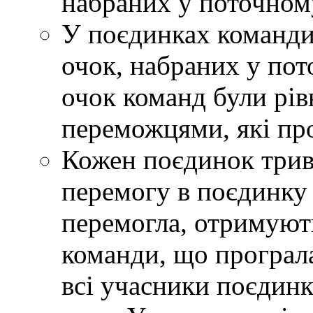
набраних у поточному
У поєдинках команди
очок, набраних у пот
очок команд були рів
переможцями, які про
Кожен поєдинок трива
перемогу в поєдинку
перемогла, отримують
команди, що програла
всі учасники поєдин