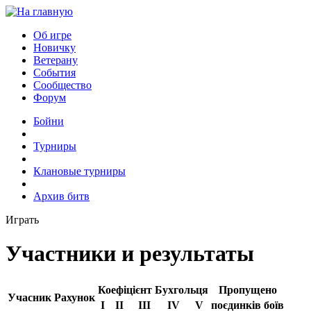
Об игре
Новичку
Ветерану
События
Сообщество
Форум
Бойни
Турниры
Клановые турниры
Архив битв
Играть
Участники и результаты
Коефіцієнт Бухгольця
Пропущено
Учасник
Рахунок
I
II
III
IV
V
поєдинків
боїв