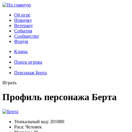
Об игре
Новичку
Ветерану
События
Сообщество
Форум
Кланы
Поиск игрока
Персонаж Берта
Играть
Профиль персонажа Берта
Уникальный код:
201880
Раса:
Человек