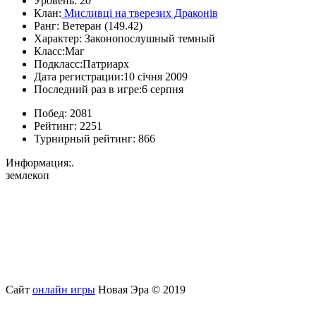
Уровень:
20
Клан:
Мисливці на тверезих Драконів
Ранг:
Ветеран (149.42)
Характер:
Законопослушный темный
Класс:
Маг
Подкласс:
Патриарх
Дата регистрации:
10 січня 2009
Последний раз в игре:
6 серпня
Побед:
2081
Рейтинг:
2251
Турнирный рейтинг:
866
Информация:
.
землекоп
Сайт
онлайн игры
Новая Эра © 2019