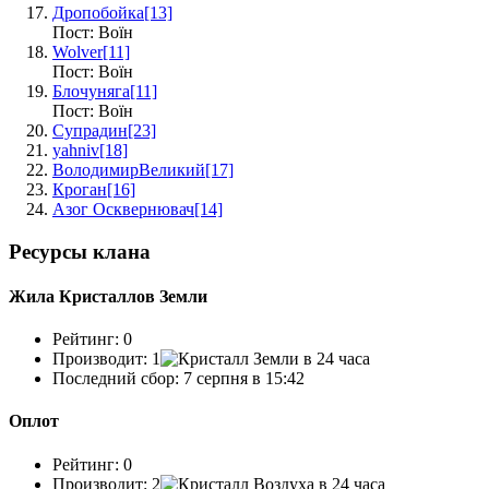
Дропобойка
[13]
Пост: Воїн
Wolver
[11]
Пост: Воїн
Блочуняга
[11]
Пост: Воїн
Супрадин
[23]
yahniv
[18]
ВолодимирВеликий
[17]
Кроган
[16]
Азог Осквернювач
[14]
Ресурсы клана
Жила Кристаллов Земли
Рейтинг:
0
Производит:
1
в 24 часа
Последний сбор: 7 серпня в 15:42
Оплот
Рейтинг:
0
Производит:
2
в 24 часа