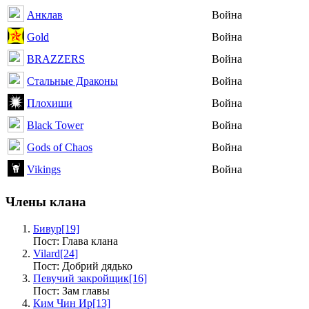
Анклав
Война
Gold
Война
BRAZZERS
Война
Стальные Драконы
Война
Плохиши
Война
Black Tower
Война
Gods of Chaos
Война
Vikings
Война
Члены клана
Бивур
[19]
Пост: Глава клана
Vilard
[24]
Пост: Добрий дядько
Певучий закройщик
[16]
Пост: Зам главы
Ким Чин Ир
[13]