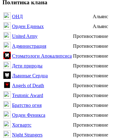
Политика клана
ОНД
Альянс
Орден Единых
Альянс
United Army
Противостояние
Администрация
Противостояние
Стоматологи Апокалипсиса
Противостояние
Дети природы
Противостояние
Львиные Сердца
Противостояние
Angels of Death
Противостояние
Teutonic Award
Противостояние
Братство огня
Противостояние
Орден Феникса
Противостояние
Хогвартс
Противостояние
Night Strangers
Противостояние