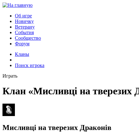
Об игре
Новичку
Ветерану
События
Сообщество
Форум
Кланы
Поиск игрока
Играть
Клан «Мисливці на тверезих 
Мисливці на тверезих Драконів