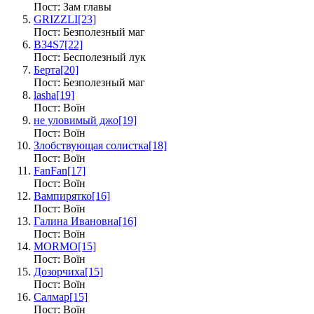
Пост: Зам главы
GRIZZLI
[23]
Пост: Безполезный маг
B34S7
[22]
Пост: Бесполезный лук
Берта
[20]
Пост: Безполезный маг
lasha
[19]
Пост: Воїн
не уловимый джо
[19]
Пост: Воїн
Злобствующая солистка
[18]
Пост: Воїн
FanFan
[17]
Пост: Воїн
Вампирятко
[16]
Пост: Воїн
Галина Ивановна
[16]
Пост: Воїн
MORMO
[15]
Пост: Воїн
Дозорчиха
[15]
Пост: Воїн
Салмар
[15]
Пост: Воїн