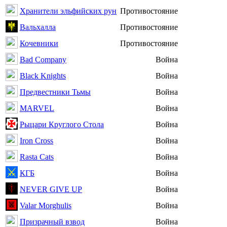
Хранители эльфийских рун
Противостояние
Вальхалла
Противостояние
Кочевники
Противостояние
Bad Company
Война
Black Knights
Война
Предвестники Тьмы
Война
MARVEL
Война
Рыцари Круглого Стола
Война
Iron Cross
Война
Rasta Cats
Война
КГБ
Война
NEVER GIVE UP
Война
Valar Morghulis
Война
Призрачный взвод
Война