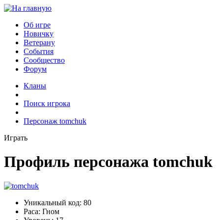
Об игре
Новичку
Ветерану
События
Сообщество
Форум
Кланы
Поиск игрока
Персонаж tomchuk
Играть
Профиль персонажа tomchuk
Уникальный код:
80
Раса:
Гном