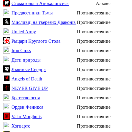
Стоматологи Апокалипсиса
Альянс
Предвестники Тьмы
Противостояние
Мисливці на тверезих Драконів
Противостояние
United Army
Противостояние
Рыцари Круглого Стола
Противостояние
Iron Cross
Противостояние
Дети природы
Противостояние
Львиные Сердца
Противостояние
Angels of Death
Противостояние
NEVER GIVE UP
Противостояние
Братство огня
Противостояние
Орден Феникса
Противостояние
Valar Morghulis
Противостояние
Хогвартс
Противостояние