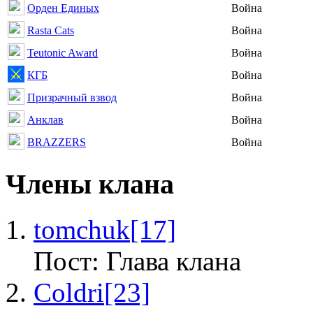
Орден Единых
Война
Rasta Cats
Война
Teutonic Award
Война
КГБ
Война
Призрачный взвод
Война
Анклав
Война
BRAZZERS
Война
Члены клана
tomchuk
[17]
Пост: Глава клана
Coldri
[23]