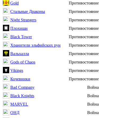
Gold
Противостояние
Стальные Драконы
Противостояние
Night Strangers
Противостояние
Плохиши
Противостояние
Black Tower
Противостояние
Хранители эльфийских рун
Противостояние
Вальхалла
Противостояние
Gods of Chaos
Противостояние
Vikings
Противостояние
Кочевники
Противостояние
Bad Company
Война
Black Knights
Война
MARVEL
Война
ОНД
Война