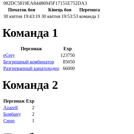
982DC5819EA84486945F17151E752DA3
Початок боя
Кінець боя
Перемога
30 квітня 19:43:19
30 квітня 19:53:53
команда 1
Команда 1
Персонаж
Exp
eGrey
123750
Безгрешный комбинатор
85050
Разгневанный канатоходец
66000
Команда 2
Персонаж
Exp
Azazell
2
Бомбану
2
Снип
1