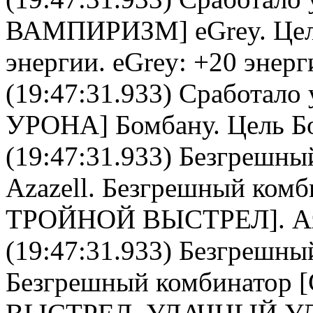
ВАМПИРИЗМ
]
eGrey
. Це
энергии.
eGrey
: +20 энерг
(19:47:31.933) Сработало 
УРОНА
]
Бомбану
. Цель
Б
(19:47:31.933)
Безгрешны
Azazell
.
Безгрешный комб
ТРОЙНОЙ ВЫСТРЕЛ].
A
(19:47:31.933)
Безгрешны
Безгрешный комбинатор
[