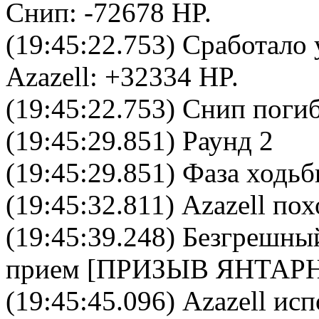
Снип
: -72678 HP.
(19:45:22.753) Сработало 
Azazell
: +32334 HP.
(19:45:22.753)
Снип
погиб
(19:45:29.851) Раунд 2
(19:45:29.851) Фаза ходь
(19:45:32.811) Azazell пох
(19:45:39.248)
Безгрешны
прием [
ПРИЗЫВ ЯНТАР
(19:45:45.096)
Azazell
испо