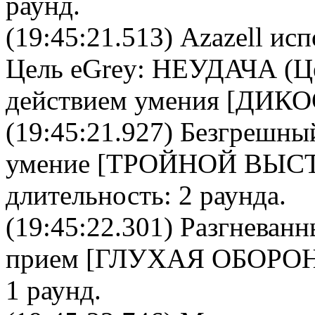
раунд.
(19:45:21.513)
Azazell
испо
Цель
eGrey
: НЕУДАЧА (Це
действием умения [ДИКО
(19:45:21.927)
Безгрешны
умение [
ТРОЙНОЙ ВЫС
длительность: 2 раунда.
(19:45:22.301)
Разгневанн
прием [
ГЛУХАЯ ОБОРО
1 раунд.