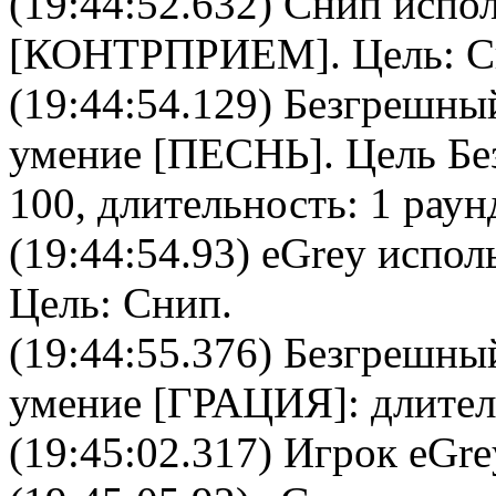
(19:44:52.632)
Снип
испол
[
КОНТРПРИЕМ
]. Цель:
С
(19:44:54.129)
Безгрешны
умение [
ПЕСНЬ
]. Цель
Бе
100, длительность: 1 раун
(19:44:54.93)
eGrey
исполь
Цель:
Снип
.
(19:44:55.376)
Безгрешны
умение [
ГРАЦИЯ
]: длите
(19:45:02.317) Игрок eGre