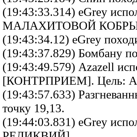
(19:43:33.314)
eGrey
испол
МАЛАХИТОВОЙ КОБР
(19:43:34.12) eGrey поход
(19:43:37.829) Бомбану по
(19:43:49.579)
Azazell
исп
[
КОНТРПРИЕМ
]. Цель:
A
(19:43:57.633) Разгневан
точку 19,13.
(19:44:03.831)
eGrey
испол
РЕЛИКВИЙ
].