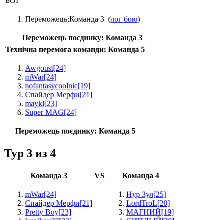
БОЇ
Переможець:
Команда 3
(
лог бою
)
Переможець поєдинку:
Команда 3
Технічна перемога команди: Команда 5
Awgoust
[24]
mWar
[24]
nofantasycoolnic
[19]
Спайдер Мерфи
[21]
maykl
[23]
Super MAG
[24]
Переможець поєдинку:
Команда 5
Тур 3 из 4
Команда 3
VS
Команда 4
mWar
[24]
Нур Зул
[25]
Спайдер Мерфи
[21]
LordTroL
[20]
Pretty Boy
[23]
МАГНИЙ
[19]