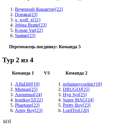
Вечерний Кокшетау
[22]
Поняка
[23]
x_wolf_x
[21]
Jebiga Bratte
[23]
Konan Var
[22]
Sвяtян
[23]
Переможець поєдинку:
Команда 5
Тур 2 из 4
Команда 1
VS
Команда 2
AJIaDiH
[19]
nofantasycoolnic
[19]
Mistgan
[25]
DRUGOJ
[25]
Anonimus
[24]
Нур Зул
[25]
lesnikov32
[22]
Super MAG
[24]
Phaetone
[23]
Pretty Boy
[23]
Army Boy
[23]
LordTroL
[20]
БОЇ