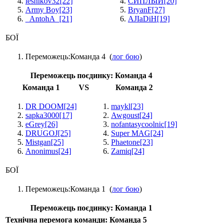
lesnikov32
[22]
СИПЛЫЙ
[20]
Army Boy
[23]
BryanF
[27]
_AntohA_
[21]
AJIaDiH
[19]
БОЇ
Переможець:
Команда 4
(
лог бою
)
Переможець поєдинку:
Команда 4
Команда 1
VS
Команда 2
DR DOOM
[24]
maykl
[23]
sapka3000
[17]
Awgoust
[24]
eGrey
[26]
nofantasycoolnic
[19]
DRUGOJ
[25]
Super MAG
[24]
Mistgan
[25]
Phaetone
[23]
Anonimus
[24]
Zamiq
[24]
БОЇ
Переможець:
Команда 1
(
лог бою
)
Переможець поєдинку:
Команда 1
Технічна перемога команди: Команда 5