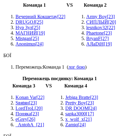
Команда 1
VS
Команда 2
Вечерний Кокшетау
[22]
Army Boy
[23]
DRUGOJ
[25]
СИПЛЫЙ
[20]
Нур Зул
[25]
lesnikov32
[22]
МАГНИЙ
[19]
Phaetone
[23]
Mistgan
[25]
BryanF
[27]
Anonimus
[24]
AJIaDiH
[19]
БОЇ
Переможець:
Команда 1
(
лог бою
)
Переможець поєдинку:
Команда 1
Команда 3
VS
Команда 4
Konan Var
[22]
Jebiga Bratte
[23]
Sвяtян
[23]
Pretty Boy
[23]
LordTroL
[20]
DR DOOM
[24]
Поняка
[23]
sapka3000
[17]
eGrey
[26]
x_wolf_x
[21]
_AntohA_
[21]
Zamiq
[24]