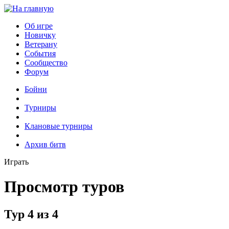
Об игре
Новичку
Ветерану
События
Сообщество
Форум
Бойни
Турниры
Клановые турниры
Архив битв
Играть
Просмотр туров
Тур 4 из 4