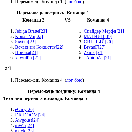
Переможець:
Команда 1
(
лог бою
)
Переможець поєдинку:
Команда 1
Команда 3
VS
Команда 4
Jebiga Bratte
[23]
Спайдер Мерфи
[21]
Konan Var
[22]
МАГНИЙ
[19]
Sвяtян
[23]
СИПЛЫЙ
[20]
Вечерний Кокшетау
[22]
BryanF
[27]
Поняка
[23]
Zamiq
[24]
x_wolf_x
[21]
_AntohA_
[21]
БОЇ
Переможець:
Команда 4
(
лог бою
)
Переможець поєдинку:
Команда 4
Технічна перемога команди: Команда 5
eGrey
[26]
DR DOOM
[24]
Awgoust
[24]
mWar
[24]
maykl
[23]