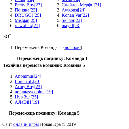
Pretty Boy
[23]
Спайдер Мерфи
[21]
Поняка
[23]
Awgoust
[24]
DRUGOJ
[25]
Konan Var
[22]
Mistgan
[25]
Sвяtян
[23]
x_wolf_x
[21]
maykl
[23]
БОЇ
Переможець:
Команда 1
(
лог бою
)
Переможець поєдинку:
Команда 1
Технічна перемога команди: Команда 5
Anonimus
[24]
LordTroL
[20]
Army Boy
[23]
nofantasycoolnic
[19]
Нур Зул
[25]
AJIaDiH
[19]
Переможець поєдинку:
Команда 5
Сайт
онлайн игры
Новая Эра © 2019