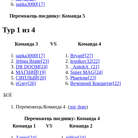
sapka3000
[17]
Переможець поєдинку:
Команда 5
Тур 1 из 4
Команда 3
VS
Команда 4
sapka3000
[17]
BryanF
[27]
Jebiga Bratte
[23]
lesnikov32
[22]
DR DOOM
[24]
_AntohA_
[21]
МАГНИЙ
[19]
Super MAG
[24]
СИПЛЫЙ
[20]
Phaetone
[23]
eGrey
[26]
Вечерний Кокшетау
[22]
БОЇ
Переможець:
Команда 4
(
лог бою
)
Переможець поєдинку:
Команда 4
Команда 1
VS
Команда 2
Zamiq
[24]
mWar
[24]