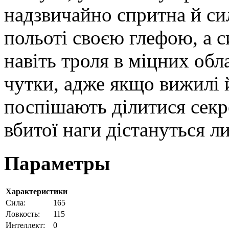
надзвичайно спритна й сил
польоті своєю глефою, а 
навіть троля в міцних обл
чутки, адже якщо вижилі 
поспішають ділитися сек
вбитої наги дістануться ли
Параметры
Характеристики
Cила:
165
Ловкость:
115
Интеллект:
0