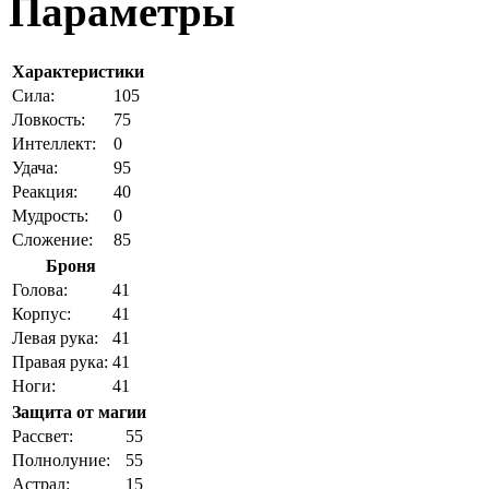
Параметры
Характеристики
Cила:
105
Ловкость:
75
Интеллект:
0
Удача:
95
Реакция:
40
Мудрость:
0
Сложение:
85
Броня
Голова:
41
Корпус:
41
Левая рука:
41
Правая рука:
41
Ноги:
41
Защита от магии
Рассвет:
55
Полнолуние:
55
Астрал:
15