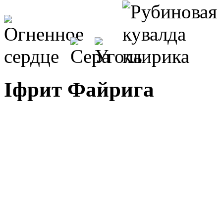
Iфрит Файрига
-