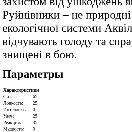
захистом від ушкоджень як
Руйнівники – не природні 
екологічної системи Аквіл
відчувають голоду та спра
знищені в бою.
Параметры
Характеристики
Cила:
65
Ловкость:
25
Интеллект:
0
Удача:
25
Реакция:
35
Мудрость:
0