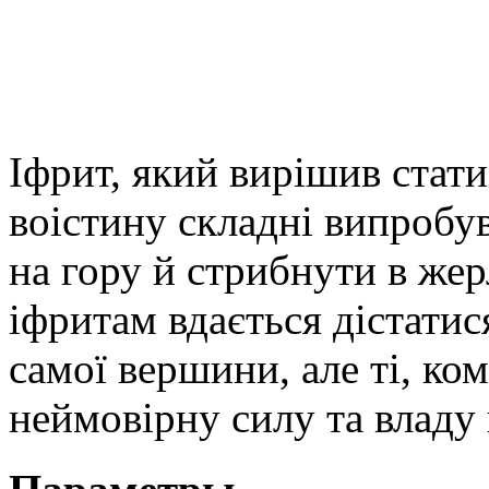
Іфрит, який вирішив стат
воістину складні випробу
на гору й стрибнути в жер
іфритам вдається дістатис
самої вершини, але ті, ко
неймовірну силу та владу