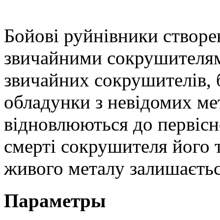
Бойові руйнівники створе
звичайними сокрушителями
звичайних сокрушителів, 
обладунки з невідомих ме
відновлюються до первісно
смерті сокрушителя його т
живого металу залишаєтьс
Параметры