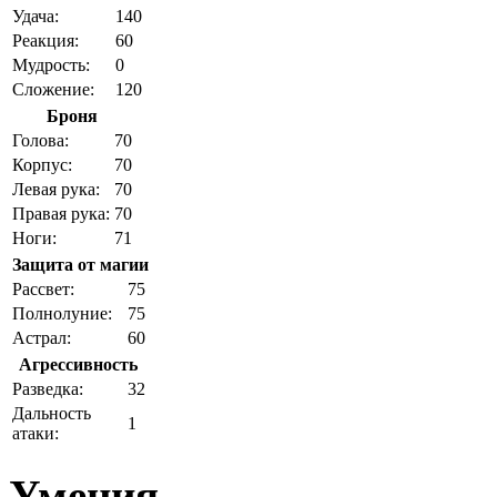
Удача:
140
Реакция:
60
Мудрость:
0
Сложение:
120
Броня
Голова:
70
Корпус:
70
Левая рука:
70
Правая рука:
70
Ноги:
71
Защита от магии
Рассвет:
75
Полнолуние:
75
Астрал:
60
Агрессивность
Разведка:
32
Дальность
1
атаки:
Умения