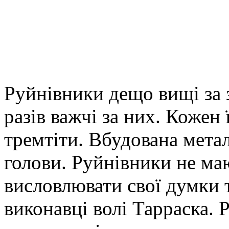
Руйнівники дещо вищі за 
разів важчі за них. Кожен
тремтіти. Вбудована метал
голови. Руйнівники не ма
висловлювати свої думки 
виконавці волі Тарраска.