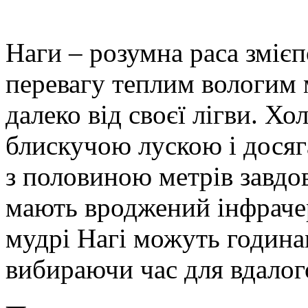
Наги – розумна раса зміє
перевагу теплим вологим 
далеко від своєї лігви. Хо
блискучою лускою і досяг
з половиною метрів завдовж
мають вроджений інфрачер
мудрі Нагі можуть година
вибираючи час для вдалог