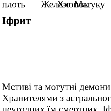
Iфрит
Мстиві та могутні демони
Хранителями з астральног
неугодних їм смертних. Іф