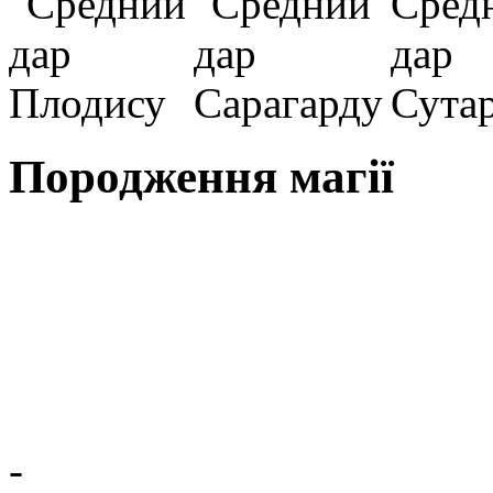
Породження магії
-