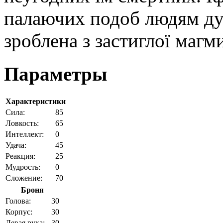
палаючих подоб людям дух
зроблена з застиглої магм
Параметры
Характеристики
Cила:
85
Ловкость:
65
Интеллект:
0
Удача:
45
Реакция:
25
Мудрость:
0
Сложение:
70
Броня
Голова:
30
Корпус:
30
Левая рука:
30